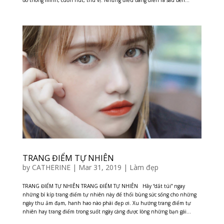
đó thông minh, cuốn hút, thú vị. Nhưng điều đang diễn ra sâu bên...
TRANG ĐIỂM TỰ NHIÊN
by
CATHERINE
|
Mar 31, 2019
|
Làm đẹp
TRANG ĐIỂM TỰ NHIÊN TRANG ĐIỂM TỰ NHIÊN Hãy “dắt túi” ngay
những bí kíp trang điểm tự nhiên này để thổi bùng sức sống cho những
ngày thu ảm đạm, hanh hao nào phái đẹp ơi. Xu hướng trang điểm tự
nhiên hay trang điểm trong suốt ngày càng được lòng những bạn gái...