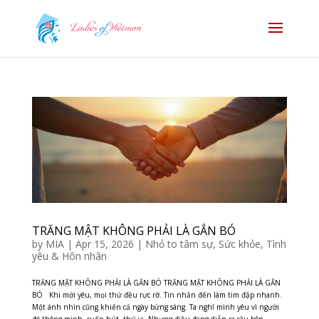
TRĂNG MẬT KHÔNG PHẢI LÀ GẮN BÓ
by
MIA
|
Apr 15, 2026
|
Nhỏ to tâm sự
,
Sức khỏe
,
Tình
yêu & Hôn nhân
TRĂNG MẬT KHÔNG PHẢI LÀ GẮN BÓ TRĂNG MẬT KHÔNG PHẢI LÀ GẮN
BÓ Khi mới yêu, mọi thứ đều rực rỡ. Tin nhắn đến làm tim đập nhanh.
Một ánh nhìn cũng khiến cả ngày bừng sáng. Ta nghĩ mình yêu vì người