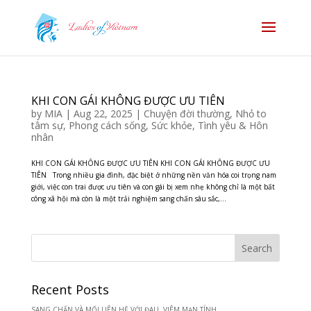
KHI CON GÁI KHÔNG ĐƯỢC ƯU TIÊN
by
MIA
|
Aug 22, 2025
|
Chuyện đời thường
,
Nhỏ to
tâm sự
,
Phong cách sống
,
Sức khỏe
,
Tình yêu & Hôn
nhân
KHI CON GÁI KHÔNG ĐƯỢC ƯU TIÊN KHI CON GÁI KHÔNG ĐƯỢC ƯU
TIÊN Trong nhiều gia đình, đặc biệt ở những nền văn hóa coi trọng nam
giới, việc con trai được ưu tiên và con gái bị xem nhẹ không chỉ là một bất
công xã hội mà còn là một trải nghiệm sang chấn sâu sắc,...
Recent Posts
SANG CHẤN VÀ MỐI LIÊN HỆ VỚI ĐAU, VIÊM MẠN TÍNH