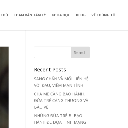
 CHỦ
THAM VẤN TÂM LÝ
KHÓA HỌC
BLOG
VỀ CHÚNG TÔI
Recent Posts
SANG CHẤN VÀ MỐI LIÊN HỆ
VỚI ĐAU, VIÊM MẠN TÍNH
CHA MẸ CÀNG BẠO HÀNH,
ĐỨA TRẺ CÀNG THƯƠNG VÀ
BẢO VỆ
NHỮNG ĐỨA TRẺ BỊ BẠO
HÀNH ĐE DỌA TÍNH MẠNG