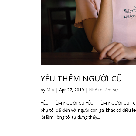
YÊU THÊM NGƯỜI CŨ
by
MIA
|
Apr 27, 2019
|
Nhỏ to tâm sự
YÊU THÊM NGƯỜI CŨ YÊU THÊM NGƯỜI CŨ Chào La
phụ tôi để đến với người con gái khác có điều k
lỗi lầm, lòng tôi tự dưng thấy...