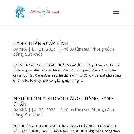
CĂNG THẲNG CẤP TÍNH
by
MIA
|
Jun 21, 2025
|
Nhỏ to tâm sự
,
Phong cách
sống
,
Sức khỏe
CĂNG THẲNG CẤP TÍNH CĂNG THẲNG CẤP TÍNH Căng thẳng cấp tính là
phản ứng tự nhiên của cơ thể khi đối diện với nguy hiểm hoặc sự kiện
gây sang chấn. Ở giai đoạn này, hệ thần kinh tự động kích hoạt phản ứng
chiến đấu, bỏ chạy hoặc đóng băng (fight, flight,...
NGƯỜI LỚN ADHD VỚI CĂNG THẲNG, SANG
CHẤN
by
MIA
|
Jun 20, 2025
|
Nhỏ to tâm sự
,
Phong cách
sống
,
Sức khỏe
NGƯỜI LỚN ADHD VỚI CĂNG THẲNG, SANG CHẤN NGƯỜI LỚN ADHD
VỚI CĂNG THẲNG, SANG CHẤN Người lớn ADHD: Căng thẳng, Sang chấn