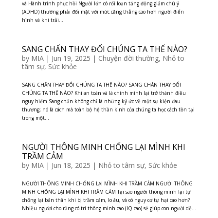
và Hành trình phục hồi Người lớn có rối loạn tăng động giảm chú ý
(ADHD) thường phải đối mặt với mức căng thẳng cao hơn người điển
hình và khi trải...
SANG CHẤN THAY ĐỔI CHÚNG TA THẾ NÀO?
by
MIA
|
Jun 19, 2025
|
Chuyện đời thường
,
Nhỏ to
tâm sự
,
Sức khỏe
SANG CHẤN THAY ĐỔI CHÚNG TA THẾ NÀO? SANG CHẤN THAY ĐỔI
CHÚNG TA THẾ NÀO? Khi an toàn và là chính mình lại trở thành điều
nguy hiểm Sang chấn không chỉ là những ký ức về một sự kiện đau
thương; nó là cách mà toàn bộ hệ thần kinh của chúng ta học cách tồn tại
trong một...
NGƯỜI THÔNG MINH CHỐNG LẠI MÌNH KHI
TRẦM CẢM
by
MIA
|
Jun 18, 2025
|
Nhỏ to tâm sự
,
Sức khỏe
NGƯỜI THÔNG MINH CHỐNG LẠI MÌNH KHI TRẦM CẢM NGƯỜI THÔNG
MINH CHỐNG LẠI MÌNH KHI TRẦM CẢM Tại sao người thông minh lại tự
chống lại bản thân khi bị trầm cảm, lo âu, và có nguy cơ tự hại cao hơn?
Nhiều người cho rằng có trí thông minh cao (IQ cao) sẽ giúp con người dễ...