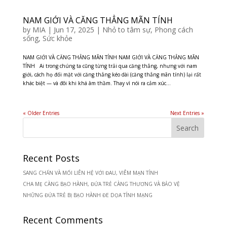
NAM GIỚI VÀ CĂNG THẲNG MÃN TÍNH
by
MIA
|
Jun 17, 2025
|
Nhỏ to tâm sự
,
Phong cách
sống
,
Sức khỏe
NAM GIỚI VÀ CĂNG THẲNG MÃN TÍNH NAM GIỚI VÀ CĂNG THẲNG MÃN
TÍNH Ai trong chúng ta cũng từng trải qua căng thẳng, nhưng với nam
giới, cách họ đối mặt với căng thẳng kéo dài (căng thẳng mãn tính) lại rất
khác biệt — và đôi khi khá âm thầm. Thay vì nói ra cảm xúc...
« Older Entries
Next Entries »
Recent Posts
SANG CHẤN VÀ MỐI LIÊN HỆ VỚI ĐAU, VIÊM MẠN TÍNH
CHA MẸ CÀNG BẠO HÀNH, ĐỨA TRẺ CÀNG THƯƠNG VÀ BẢO VỆ
NHỮNG ĐỨA TRẺ BỊ BẠO HÀNH ĐE DỌA TÍNH MẠNG
Recent Comments