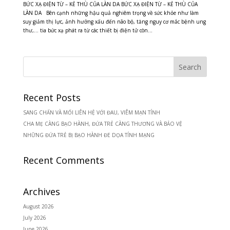
BỨC XẠ ĐIỆN TỪ – KẺ THÙ CỦA LÀN DA BỨC XẠ ĐIỆN TỪ – KẺ THÙ CỦA
LÀN DA Bên cạnh những hậu quả nghiêm trọng về sức khỏe như làm
suy giảm thị lực, ảnh hưởng xấu đến não bộ, tăng nguy cơ mắc bệnh ung
thư,… tia bức xạ phát ra từ các thiết bị điện tử còn...
Recent Posts
SANG CHẤN VÀ MỐI LIÊN HỆ VỚI ĐAU, VIÊM MẠN TÍNH
CHA MẸ CÀNG BẠO HÀNH, ĐỨA TRẺ CÀNG THƯƠNG VÀ BẢO VỆ
NHỮNG ĐỨA TRẺ BỊ BẠO HÀNH ĐE DỌA TÍNH MẠNG
Recent Comments
Archives
August 2026
July 2026
June 2026