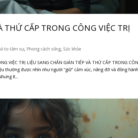
À THỨ CẤP TRONG CÔNG VIỆC TRỊ
ỏ to tâm sự
,
Phong cách sống
,
Sức khỏe
NG VIỆC TRỊ LIỆU SANG CHẤN GIÁN TIẾP VÀ THỨ CẤP TRONG CÔ
ị liệu thường được nhìn như người “giữ” cảm xúc, nâng đỡ và đồng hàn
ưng ít...