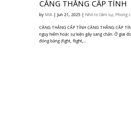
CĂNG THẲNG CẤP TÍNH
by
MIA
|
Jun 21, 2025
|
Nhỏ to tâm sự
,
Phong c
CĂNG THẲNG CẤP TÍNH CĂNG THẲNG CẤP TÍNH Căn
nguy hiểm hoặc sự kiện gây sang chấn. Ở giai đ
đóng băng (fight, flight,...