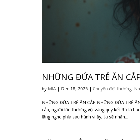
NHỮNG ĐỨA TRẺ ĂN CẮ
by
MIA
|
Dec 18, 2025
|
Chuyện đời thường
,
Nh
NHỮNG ĐỨA TRẺ ĂN CẮP NHỮNG ĐỨA TRẺ ĂN CẮP 
cắp, người lớn thường vội vàng quy kết đó là hàn
lắng nghe phía sau hành vi ấy, ta sẽ nhận...