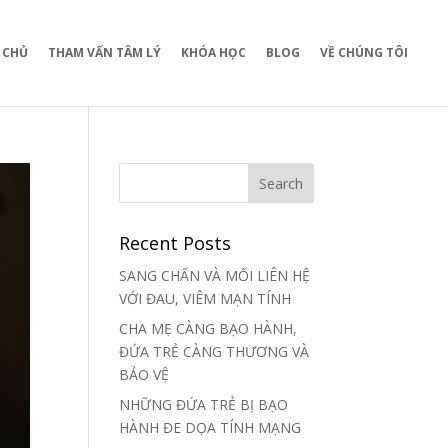
 CHỦ
THAM VẤN TÂM LÝ
KHÓA HỌC
BLOG
VỀ CHÚNG TÔI
Recent Posts
SANG CHẤN VÀ MỐI LIÊN HỆ
VỚI ĐAU, VIÊM MẠN TÍNH
CHA MẸ CÀNG BẠO HÀNH,
ĐỨA TRẺ CÀNG THƯƠNG VÀ
BẢO VỆ
NHỮNG ĐỨA TRẺ BỊ BẠO
HÀNH ĐE DỌA TÍNH MẠNG