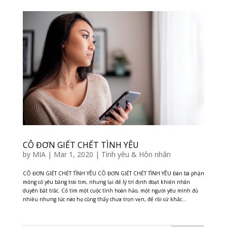
CÔ ĐƠN GIẾT CHẾT TÌNH YÊU
by
MIA
|
Mar 1, 2020
|
Tình yêu & Hôn nhân
CÔ ĐƠN GIẾT CHẾT TÌNH YÊU CÔ ĐƠN GIẾT CHẾT TÌNH YÊU Đàn bà phận
mỏng cố yêu bằng trái tim, nhưng lại để lý trí định đoạt khiến nhân
duyên bất trắc. Cố tìm một cuộc tình hoàn hảo, một người yêu mình đủ
nhiều nhưng lúc nào họ cũng thấy chưa trọn vẹn, để rồi cứ khắc...