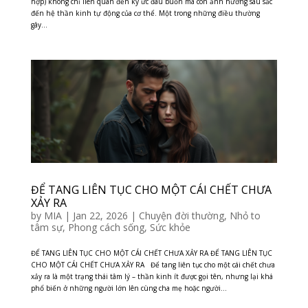
hợp) không chỉ liên quan đến ký ức đau buồn mà còn ảnh hưởng sâu sắc
đến hệ thần kinh tự động của cơ thể. Một trong những điều thường
gây...
ĐỂ TANG LIÊN TỤC CHO MỘT CÁI CHẾT CHƯA
XẢY RA
by
MIA
|
Jan 22, 2026
|
Chuyện đời thường
,
Nhỏ to
tâm sự
,
Phong cách sống
,
Sức khỏe
ĐỂ TANG LIÊN TỤC CHO MỘT CÁI CHẾT CHƯA XẢY RA ĐỂ TANG LIÊN TỤC
CHO MỘT CÁI CHẾT CHƯA XẢY RA Để tang liên tục cho một cái chết chưa
xảy ra là một trạng thái tâm lý – thần kinh ít được gọi tên, nhưng lại khá
phổ biến ở những người lớn lên cùng cha mẹ hoặc người...