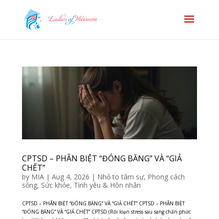
CPTSD – PHÂN BIỆT “ĐÓNG BĂNG” VÀ “GIẢ
CHẾT”
by
MIA
|
Aug 4, 2026
|
Nhỏ to tâm sự
,
Phong cách
sống
,
Sức khỏe
,
Tình yêu & Hôn nhân
CPTSD – PHÂN BIỆT “ĐÓNG BĂNG” VÀ “GIẢ CHẾT” CPTSD – PHÂN BIỆT
“ĐÓNG BĂNG” VÀ “GIẢ CHẾT” CPTSD (Rối loạn stress sau sang chấn phức