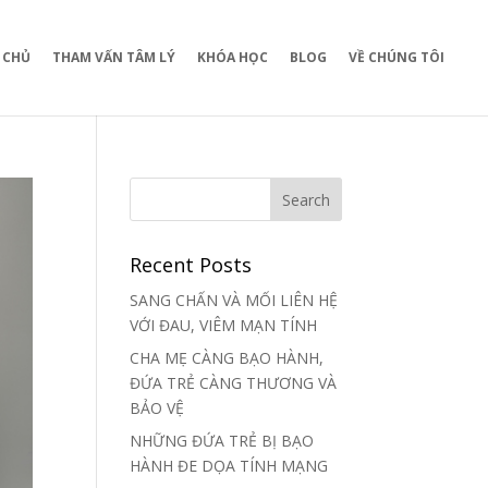
 CHỦ
THAM VẤN TÂM LÝ
KHÓA HỌC
BLOG
VỀ CHÚNG TÔI
Recent Posts
SANG CHẤN VÀ MỐI LIÊN HỆ
VỚI ĐAU, VIÊM MẠN TÍNH
CHA MẸ CÀNG BẠO HÀNH,
ĐỨA TRẺ CÀNG THƯƠNG VÀ
BẢO VỆ
NHỮNG ĐỨA TRẺ BỊ BẠO
HÀNH ĐE DỌA TÍNH MẠNG