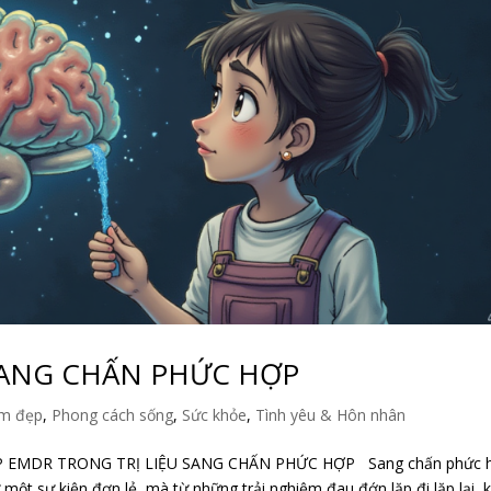
SANG CHẤN PHỨC HỢP
m đẹp
,
Phong cách sống
,
Sức khỏe
,
Tình yêu & Hôn nhân
 EMDR TRONG TRỊ LIỆU SANG CHẤN PHỨC HỢP Sang chấn phức 
ột sự kiện đơn lẻ, mà từ những trải nghiệm đau đớn lặp đi lặp lại, 