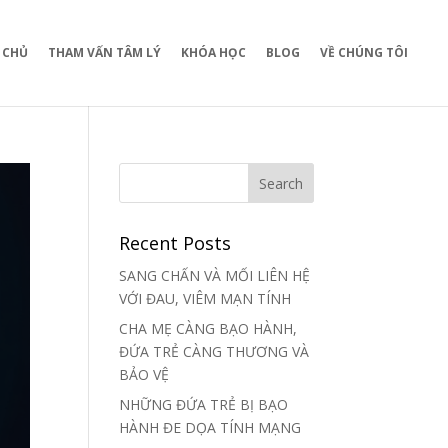
 CHỦ
THAM VẤN TÂM LÝ
KHÓA HỌC
BLOG
VỀ CHÚNG TÔI
Recent Posts
SANG CHẤN VÀ MỐI LIÊN HỆ
VỚI ĐAU, VIÊM MẠN TÍNH
CHA MẸ CÀNG BẠO HÀNH,
ĐỨA TRẺ CÀNG THƯƠNG VÀ
BẢO VỆ
NHỮNG ĐỨA TRẺ BỊ BẠO
HÀNH ĐE DỌA TÍNH MẠNG