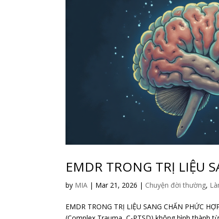
EMDR TRONG TRỊ LIỆU 
by
MIA
|
Mar 21, 2026
|
Chuyện đời thường
,
Là
EMDR TRONG TRỊ LIỆU SANG CHẤN PHỨC HỢP
(Complex Trauma, C-PTSD) không hình thành từ m