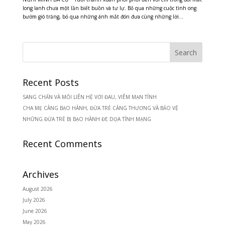
long lanh chưa một lần biết buồn và tư lự. Bỏ qua những cuộc tình ong
bướm gió trăng, bỏ qua những ánh mắt đón đưa cùng những lời...
Recent Posts
SANG CHẤN VÀ MỐI LIÊN HỆ VỚI ĐAU, VIÊM MẠN TÍNH
CHA MẸ CÀNG BẠO HÀNH, ĐỨA TRẺ CÀNG THƯƠNG VÀ BẢO VỆ
NHỮNG ĐỨA TRẺ BỊ BẠO HÀNH ĐE DỌA TÍNH MẠNG
Recent Comments
Archives
August 2026
July 2026
June 2026
May 2026