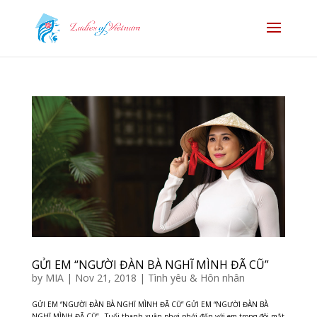
GỬI EM “NGƯỜI ĐÀN BÀ NGHĨ MÌNH ĐÃ CŨ”
by
MIA
|
Nov 21, 2018
|
Tình yêu & Hôn nhân
GỬI EM “NGƯỜI ĐÀN BÀ NGHĨ MÌNH ĐÃ CŨ” GỬI EM “NGƯỜI ĐÀN BÀ
NGHĨ MÌNH ĐÃ CŨ” Tuổi thanh xuân phơi phới đến với em trong đôi mắt