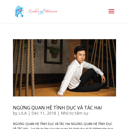
NGỪNG QUAN HỆ TÌNH DỤC VÀ TÁC HẠI
by
LILA
|
Dec 11, 2018
|
Nhỏ to tâm sự
NGỪNG QUAN HỆ TÌNH DỤC VÀ TÁC HẠI NGỪNG QUAN HỆ TÌNH DỤC
VÀ TÁC HẠI Lợi ích to lớn của việc quan hệ tình dục có lẽ không còn quá