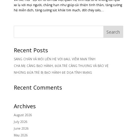
xa lạ với mọi người, chẳng hạn như giúp cải thiện tinh thần, tăng cường
hệ miễn dịch, tăng cường sức khỏe tim mạch, đốt cháy calo,...
Recent Posts
SANG CHẤN VÀ MỐI LIÊN HỆ VỚI ĐAU, VIÊM MẠN TÍNH
CHA MẸ CÀNG BẠO HÀNH, ĐỨA TRẺ CÀNG THƯƠNG VÀ BẢO VỆ
NHỮNG ĐỨA TRẺ BỊ BẠO HÀNH ĐE DỌA TÍNH MẠNG
Recent Comments
Archives
August 2026
July 2026
June 2026
May 2026