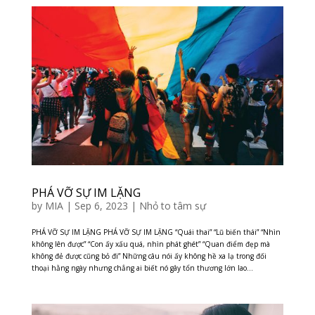
PHÁ VỠ SỰ IM LẶNG
by
MIA
|
Sep 6, 2023
|
Nhỏ to tâm sự
PHÁ VỠ SỰ IM LẶNG PHÁ VỠ SỰ IM LẶNG “Quái thai” “Lũ biến thái” “Nhìn
không lên được” “Con ấy xấu quá, nhìn phát ghét” “Quan điểm đẹp mà
không đẻ được cũng bỏ đi” Những câu nói ấy không hề xa lạ trong đối
thoại hằng ngày nhưng chẳng ai biết nó gây tổn thương lớn lao...