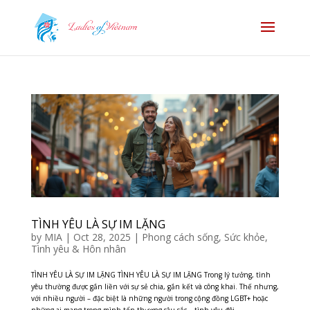
TÌNH YÊU LÀ SỰ IM LẶNG
by
MIA
|
Oct 28, 2025
|
Phong cách sống
,
Sức khỏe
,
Tình yêu & Hôn nhân
TÌNH YÊU LÀ SỰ IM LẶNG TÌNH YÊU LÀ SỰ IM LẶNG Trong lý tưởng, tình
yêu thường được gắn liền với sự sẻ chia, gắn kết và công khai. Thế nhưng,
với nhiều người – đặc biệt là những người trong cộng đồng LGBT+ hoặc