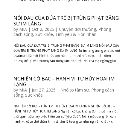
những ai mang trong mình tổn thương sâu sắc – tình yêu đôi...
NỖI ĐAU CỦA ĐỨA TRẺ BỊ TRỪNG PHẠT BẰNG
SỰ IM LẶNG
by
MIA
|
Oct 2, 2025
|
Chuyện đời thường
,
Phong
cách sống
,
Sức khỏe
,
Tình yêu & Hôn nhân
NỖI ĐAU CỦA ĐỨA TRẺ BỊ TRỪNG PHẠT BẰNG SỰ IM LẶNG NỖI ĐAU CỦA
ĐỨA TRẺ BỊ TRỪNG PHẠT BẰNG SỰ IM LẶNG Sự im lặng trừng phạt (silent
treatment) là một hình thức bạo hành tinh thần ít được nhận diện
nhưng để lại vết thương sâu trong tâm hồn trẻ. Khi cha mẹ ngừng giao...
NGHIỆN CỜ BẠC – HÀNH VI TỰ HỦY HOẠI IM
LẶNG
by
MIA
|
Jun 27, 2025
|
Nhỏ to tâm sự
,
Phong cách
sống
,
Sức khỏe
NGHIỆN CỜ BẠC – HÀNH VI TỰ HỦY HOẠI IM LẶNG NGHIỆN CỜ BẠC –
HÀNH VI TỰ HỦY HOẠI IM LẶNG Nghiện cờ bạc không đơn thuần là một
thói quen xấu hay biểu hiện của sự “yếu đuối”. Nó là một dạng rối loạn
hành vi, có cơ chế thần kinh và tâm lý tương tự như nghiện chất kích...