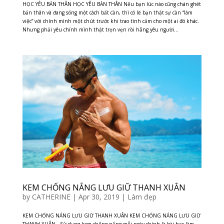
HỌC YÊU BẢN THÂN HỌC YÊU BẢN THÂN Nếu bạn lúc nào cũng chán ghét
bản thân và đang sống một cách bất cần, thì có lẽ bạn thật sự cần “làm
việc” với chính mình một chút trước khi trao tình cảm cho một ai đó khác.
Nhưng phải yêu chính mình thật trọn vẹn rồi hẵng yêu người...
KEM CHỐNG NẮNG LƯU GIỮ THANH XUÂN
by
CATHERINE
|
Apr 30, 2019
|
Làm đẹp
KEM CHỐNG NẮNG LƯU GIỮ THANH XUÂN KEM CHỐNG NẮNG LƯU GIỮ
THANH XUÂN Sử dụng kem chống nắng mỗi ngày chính là bài học làm