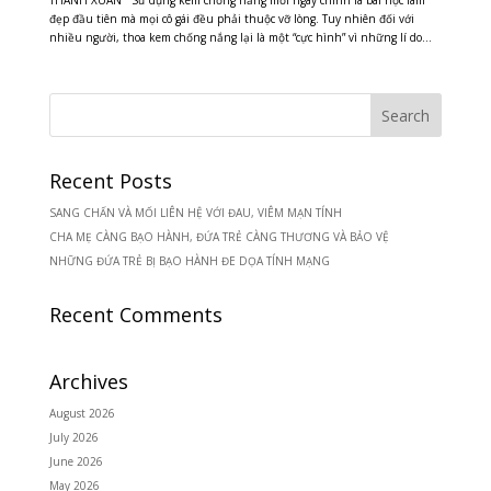
đẹp đầu tiên mà mọi cô gái đều phải thuộc vỡ lòng. Tuy nhiên đối với
nhiều người, thoa kem chống nắng lại là một “cực hình” vì những lí do...
Recent Posts
SANG CHẤN VÀ MỐI LIÊN HỆ VỚI ĐAU, VIÊM MẠN TÍNH
CHA MẸ CÀNG BẠO HÀNH, ĐỨA TRẺ CÀNG THƯƠNG VÀ BẢO VỆ
NHỮNG ĐỨA TRẺ BỊ BẠO HÀNH ĐE DỌA TÍNH MẠNG
Recent Comments
Archives
August 2026
July 2026
June 2026
May 2026