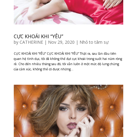
CỰC KHOÁI KHI “YÊU”
by
CATHERINE
|
Nov 29, 2020
|
Nhỏ to tâm sự
CỰC KHOÁI KHI “YÊU” CỰC KHOÁI KHI “YÊU” Thật ra, sau lần đầu tiên
quan hệ tình dục, tôi đã không thể đạt cực khoái trong suốt hai năm ròng
rã. Cho đến nhiều tháng sau đó, tôi vẫn luôn ở một mức độ lưng chừng
của cảm xúc, không thể có được những...