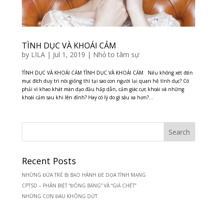
TÌNH DỤC VÀ KHOÁI CẢM
by
LILA
|
Jul 1, 2019
|
Nhỏ to tâm sự
TÌNH DỤC VÀ KHOÁI CẢM TÌNH DỤC VÀ KHOÁI CẢM Nếu không xét đến
mục đích duy trì nòi giống thì tại sao con người lại quan hệ tình dục? Có
phải vì khao khát màn dạo đầu hấp dẫn, cảm giác cực khoái và những
khoái cảm sau khi lên đỉnh? Hay có lý do gì sâu xa hơn?...
Recent Posts
NHỮNG ĐỨA TRẺ BỊ BẠO HÀNH ĐE DỌA TÍNH MẠNG
CPTSD – PHÂN BIỆT “ĐÓNG BĂNG” VÀ “GIẢ CHẾT”
NHỮNG CƠN ĐAU KHÔNG DỨT