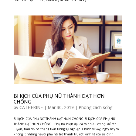
nhân cách kịch tính (histrionic) và nhân cách ái kỷ...
BI KỊCH CỦA PHỤ NỮ THÀNH ĐẠT HƠN
CHỒNG
by
CATHERINE
|
Mar 30, 2019
|
Phong cách sống
BI KỊCH CỦA PHỤ NỮ THÀNH ĐẠT HƠN CHỒNG BI KỊCH CỦA PHỤ NỮ
THÀNH ĐẠT HƠN CHỒNG Phụ nữ hiện đại đã có nhiều cơ hội để rèn
luyện, trau dồi và thăng tiến trong sự nghiệp. Chính vì vậy, ngày nay có
không ít những người phụ nữ trở thành trụ cột kinh tế của gia đình...