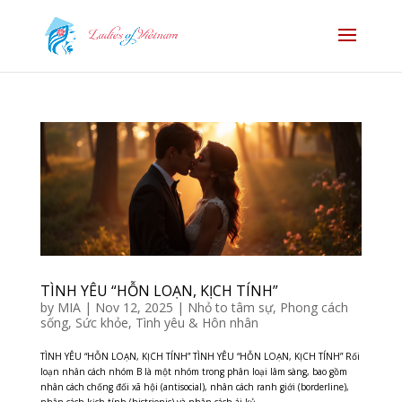
TÌNH YÊU “HỖN LOẠN, KỊCH TÍNH”
by
MIA
|
Nov 12, 2025
|
Nhỏ to tâm sự
,
Phong cách
sống
,
Sức khỏe
,
Tình yêu & Hôn nhân
TÌNH YÊU “HỖN LOẠN, KỊCH TÍNH” TÌNH YÊU “HỖN LOẠN, KỊCH TÍNH” Rối
loạn nhân cách nhóm B là một nhóm trong phân loại lâm sàng, bao gồm
nhân cách chống đối xã hội (antisocial), nhân cách ranh giới (borderline),