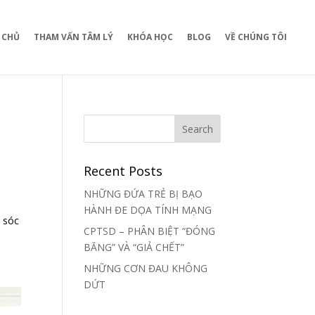
 CHỦ
THAM VẤN TÂM LÝ
KHÓA HỌC
BLOG
VỀ CHÚNG TÔI
Recent Posts
NHỮNG ĐỨA TRẺ BỊ BẠO
HÀNH ĐE DỌA TÍNH MẠNG
n sóc
CPTSD – PHÂN BIỆT “ĐÓNG
BĂNG” VÀ “GIẢ CHẾT”
NHỮNG CƠN ĐAU KHÔNG
DỨT