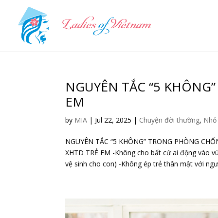
NGUYÊN TẮC “5 KHÔNG
EM
by
MIA
|
Jul 22, 2025
|
Chuyện đời thường
,
Nhỏ 
NGUYÊN TẮC “5 KHÔNG” TRONG PHÒNG CHỐ
XHTD TRẺ EM -Không cho bất cứ ai động vào vùng
vệ sinh cho con) -Không ép trẻ thân mật với ngườ