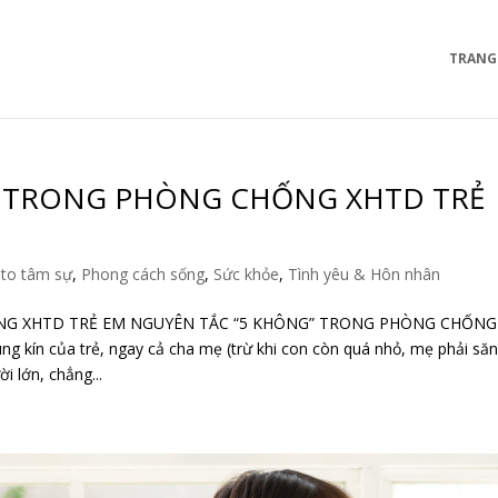
TRANG
” TRONG PHÒNG CHỐNG XHTD TRẺ
to tâm sự
,
Phong cách sống
,
Sức khỏe
,
Tình yêu & Hôn nhân
NG XHTD TRẺ EM NGUYÊN TẮC “5 KHÔNG” TRONG PHÒNG CHỐNG
 kín của trẻ, ngay cả cha mẹ (trừ khi con còn quá nhỏ, mẹ phải să
i lớn, chẳng...