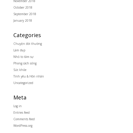
November 2018
October 2018
September 2018
January 2018
Categories
Chuyện đời thường
Làm đẹp
Nhỏ to tâm sự
Phong cách sống
Sức khỏe
Tình yêu & Hôn nhân
Uncategorized
Meta
Log in
Entries feed
Comments feed
WordPress.org