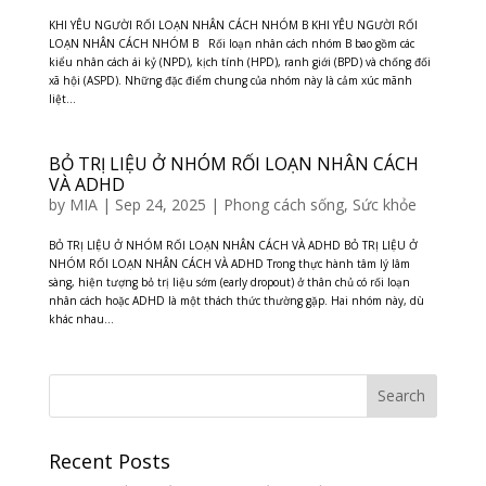
KHI YÊU NGƯỜI RỐI LOẠN NHÂN CÁCH NHÓM B KHI YÊU NGƯỜI RỐI
LOẠN NHÂN CÁCH NHÓM B Rối loạn nhân cách nhóm B bao gồm các
kiểu nhân cách ái kỷ (NPD), kịch tính (HPD), ranh giới (BPD) và chống đối
xã hội (ASPD). Những đặc điểm chung của nhóm này là cảm xúc mãnh
liệt...
BỎ TRỊ LIỆU Ở NHÓM RỐI LOẠN NHÂN CÁCH
VÀ ADHD
by
MIA
|
Sep 24, 2025
|
Phong cách sống
,
Sức khỏe
BỎ TRỊ LIỆU Ở NHÓM RỐI LOẠN NHÂN CÁCH VÀ ADHD BỎ TRỊ LIỆU Ở
NHÓM RỐI LOẠN NHÂN CÁCH VÀ ADHD Trong thực hành tâm lý lâm
sàng, hiện tượng bỏ trị liệu sớm (early dropout) ở thân chủ có rối loạn
nhân cách hoặc ADHD là một thách thức thường gặp. Hai nhóm này, dù
khác nhau...
Recent Posts