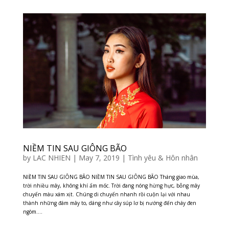
NIỀM TIN SAU GIÔNG BÃO
by
LAC NHIEN
|
May 7, 2019
|
Tình yêu & Hôn nhân
NIỀM TIN SAU GIÔNG BÃO NIỀM TIN SAU GIÔNG BÃO Tháng giao mùa,
trời nhiều mây, không khí ẩm mốc. Trời đang nóng hừng hực, bỗng mây
chuyển màu xám xịt. Chúng di chuyển nhanh rồi cuộn lại với nhau
thành những đám mây to, dáng như cây súp lơ bị nướng đến cháy đen
ngòm....