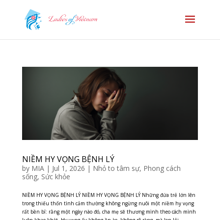
NIỀM HY VỌNG BỆNH LÝ
by
MIA
|
Jul 1, 2026
|
Nhỏ to tâm sự
,
Phong cách
sống
,
Sức khỏe
NIỀM HY VỌNG BỆNH LÝ NIỀM HY VỌNG BỆNH LÝ Những đứa trẻ lớn lên
trong thiếu thốn tình cảm thường không ngừng nuôi một niềm hy vọng
rất bền bỉ: rằng một ngày nào đó, cha mẹ sẽ thương mình theo cách mình