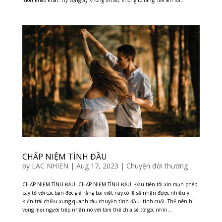
luôn khao khát. Hy vọng ấy không ồn ào, không rõ ràng, mà len lỏi...
CHẤP NIỆM TÌNH ĐẦU
by
LAC NHIEN
|
Aug 17, 2023
|
Chuyện đời thường
CHẤP NIỆM TÌNH ĐẦU CHẤP NIỆM TÌNH ĐẦU Đầu tiên tôi xin mạn phép
bày tỏ với các bạn đọc giả rằng bài viết này có lẽ sẽ nhận được nhiều ý
kiến trái chiều xung quanh câu chuyện tình đầu- tình cuối. Thế nên hi
vọng mọi người tiếp nhận nó với tâm thế chia sẻ từ góc nhìn...