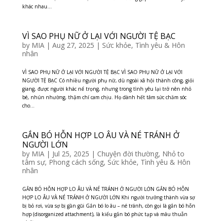
khác nhau...
VÌ SAO PHỤ NỮ Ở LẠI VỚI NGƯỜI TỆ BẠC
by
MIA
|
Aug 27, 2025
|
Sức khỏe
,
Tình yêu & Hôn
nhân
VÌ SAO PHỤ NỮ Ở LẠI VỚI NGƯỜI TỆ BẠC VÌ SAO PHỤ NỮ Ở LẠI VỚI
NGƯỜI TỆ BẠC Có nhiều người phụ nữ, dù ngoài xã hội thành công, giỏi
giang, được người khác nể trọng, nhưng trong tình yêu lại trở nên nhỏ
bé, nhún nhường, thậm chí cam chịu. Họ dành hết tâm sức chăm sóc
cho...
GẮN BÓ HỖN HỢP LO ÂU VÀ NÉ TRÁNH Ở
NGƯỜI LỚN
by
MIA
|
Jul 25, 2025
|
Chuyện đời thường
,
Nhỏ to
tâm sự
,
Phong cách sống
,
Sức khỏe
,
Tình yêu & Hôn
nhân
GẮN BÓ HỖN HỢP LO ÂU VÀ NÉ TRÁNH Ở NGƯỜI LỚN GẮN BÓ HỖN
HỢP LO ÂU VÀ NÉ TRÁNH Ở NGƯỜI LỚN Khi người trưởng thành vừa sợ
bị bỏ rơi, vừa sợ bị gần gũi Gắn bó lo âu – né tránh, còn gọi là gắn bó hỗn
hợp (disorganized attachment), là kiểu gắn bó phức tạp và mâu thuẫn