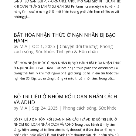
LẤN ÁT SỰ GẦN GŨI PERFORMANCE ANXIETY Ở NAM GIỚI KHI QUAN HỆ:
KHI CĂNG THẲNG LẤN ÁT SỰ GẦN GŨI Performance anxiety (lo âu về khả
năng tình dục) ở nam giới là một hiện tượng phổ biến hơn nhiều so với
những gì...
BẤT HÒA NHẬN THỨC Ở NẠN NHÂN BỊ BẠO
HÀNH
by
MIA
|
Oct 1, 2025
|
Chuyện đời thường
,
Phong
cách sống
,
Sức khỏe
,
Tình yêu & Hôn nhân
BẤT HÒA NHẬN THỨC Ở NẠN NHÂN BỊ BẠO HÀNH BẤT HÒA NHẬN THỨC
Ở NẠN NHÂN BỊ BẠO HÀNH Bất hòa nhận thức (cognitive dissonance) là
trạng thái tâm lý khi một người phải giữ cùng lúc hai niềm tin hoặc trải
nghiệm đối lập, tạo ra căng thẳng và mâu thuẫn nội tâm. Trong bối...
BỎ TRỊ LIỆU Ở NHÓM RỐI LOẠN NHÂN CÁCH
VÀ ADHD
by
MIA
|
Sep 24, 2025
|
Phong cách sống
,
Sức khỏe
BỎ TRỊ LIỆU Ở NHÓM RỐI LOẠN NHÂN CÁCH VÀ ADHD BỎ TRỊ LIỆU Ở
NHÓM RỐI LOẠN NHÂN CÁCH VÀ ADHD Trong thực hành tâm lý lâm
sàng, hiện tượng bỏ trị liệu sớm (early dropout) ở thân chủ có rối loạn
nhân cách hoặc ADHD là một thách thức thường gặp. Hai nhóm này, dù