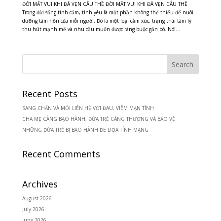
ĐỜI MẤT VUI KHI ĐÃ VẸN CÂU THỀ ĐỜI MẤT VUI KHI ĐÃ VẸN CÂU THỀ
Trong đời sống tình cảm, tình yêu là một phần không thể thiếu để nuôi
dưỡng tâm hồn của mỗi người. Đó là một loại cảm xúc, trạng thái tâm lý
thu hút mạnh mẽ và nhu cầu muốn được ràng buộc gắn bó. Nói...
Recent Posts
SANG CHẤN VÀ MỐI LIÊN HỆ VỚI ĐAU, VIÊM MẠN TÍNH
CHA MẸ CÀNG BẠO HÀNH, ĐỨA TRẺ CÀNG THƯƠNG VÀ BẢO VỆ
NHỮNG ĐỨA TRẺ BỊ BẠO HÀNH ĐE DỌA TÍNH MẠNG
Recent Comments
Archives
August 2026
July 2026
June 2026