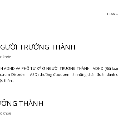
TRANG
 NGƯỜI TRƯỞNG THÀNH
c khỏe
H ADHD VÀ PHỔ TỰ KỶ Ở NGƯỜI TRƯỞNG THÀNH ADHD (Rối loạ
pectrum Disorder – ASD) thường được xem là những chẩn đoán dành 
t thần...
RƯỞNG THÀNH
c khỏe