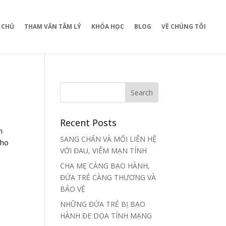
 CHỦ
THAM VẤN TÂM LÝ
KHÓA HỌC
BLOG
VỀ CHÚNG TÔI
Recent Posts
n
SANG CHẤN VÀ MỐI LIÊN HỆ
cho
VỚI ĐAU, VIÊM MẠN TÍNH
CHA MẸ CÀNG BẠO HÀNH,
ĐỨA TRẺ CÀNG THƯƠNG VÀ
BẢO VỆ
NHỮNG ĐỨA TRẺ BỊ BẠO
HÀNH ĐE DỌA TÍNH MẠNG