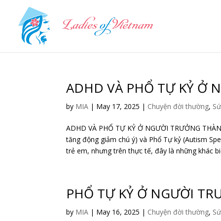
ADHD VÀ PHỔ TỰ KỶ Ở
by
MIA
|
May 17, 2025
|
Chuyện đời thường
,
Sứ
ADHD VÀ PHỔ TỰ KỶ Ở NGƯỜI TRƯỞNG THÀN
tăng động giảm chú ý) và Phổ Tự kỷ (Autism S
trẻ em, nhưng trên thực tế, đây là những khác biệ
PHỔ TỰ KỶ Ở NGƯỜI T
by
MIA
|
May 16, 2025
|
Chuyện đời thường
,
Sứ