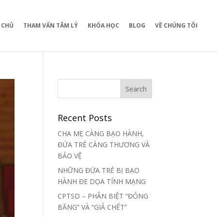
 CHỦ
THAM VẤN TÂM LÝ
KHÓA HỌC
BLOG
VỀ CHÚNG TÔI
Recent Posts
CHA MẸ CÀNG BẠO HÀNH,
ĐỨA TRẺ CÀNG THƯƠNG VÀ
BẢO VỆ
NHỮNG ĐỨA TRẺ BỊ BẠO
HÀNH ĐE DỌA TÍNH MẠNG
CPTSD – PHÂN BIỆT “ĐÓNG
BĂNG” VÀ “GIẢ CHẾT”