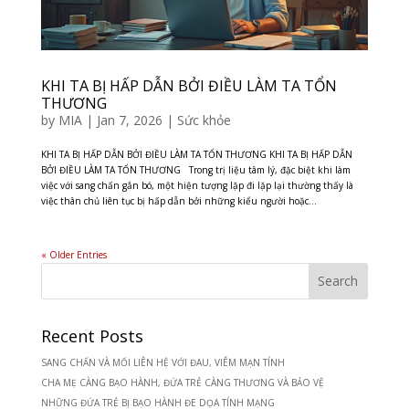
KHI TA BỊ HẤP DẪN BỞI ĐIỀU LÀM TA TỔN
THƯƠNG
by
MIA
|
Jan 7, 2026
|
Sức khỏe
KHI TA BỊ HẤP DẪN BỞI ĐIỀU LÀM TA TỔN THƯƠNG KHI TA BỊ HẤP DẪN
BỞI ĐIỀU LÀM TA TỔN THƯƠNG Trong trị liệu tâm lý, đặc biệt khi làm
việc với sang chấn gắn bó, một hiện tượng lặp đi lặp lại thường thấy là
việc thân chủ liên tục bị hấp dẫn bởi những kiểu người hoặc...
« Older Entries
Recent Posts
SANG CHẤN VÀ MỐI LIÊN HỆ VỚI ĐAU, VIÊM MẠN TÍNH
CHA MẸ CÀNG BẠO HÀNH, ĐỨA TRẺ CÀNG THƯƠNG VÀ BẢO VỆ
NHỮNG ĐỨA TRẺ BỊ BẠO HÀNH ĐE DỌA TÍNH MẠNG