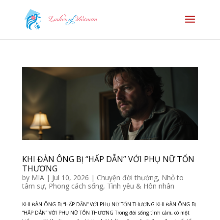
KHI ĐÀN ÔNG BỊ “HẤP DẪN” VỚI PHỤ NỮ TỔN
THƯƠNG
by
MIA
|
Jul 10, 2026
|
Chuyện đời thường
,
Nhỏ to
tâm sự
,
Phong cách sống
,
Tình yêu & Hôn nhân
KHI ĐÀN ÔNG BỊ “HẤP DẪN” VỚI PHỤ NỮ TỔN THƯƠNG KHI ĐÀN ÔNG BỊ
“HẤP DẪN” VỚI PHỤ NỮ TỔN THƯƠNG Trong đời sống tình cảm, có một