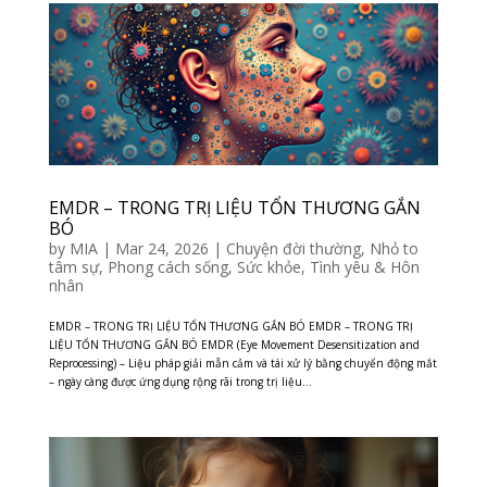
EMDR – TRONG TRỊ LIỆU TỔN THƯƠNG GẮN
BÓ
by
MIA
|
Mar 24, 2026
|
Chuyện đời thường
,
Nhỏ to
tâm sự
,
Phong cách sống
,
Sức khỏe
,
Tình yêu & Hôn
nhân
EMDR – TRONG TRỊ LIỆU TỔN THƯƠNG GẮN BÓ EMDR – TRONG TRỊ
LIỆU TỔN THƯƠNG GẮN BÓ EMDR (Eye Movement Desensitization and
Reprocessing) – Liệu pháp giải mẫn cảm và tái xử lý bằng chuyển động mắt
– ngày càng được ứng dụng rộng rãi trong trị liệu...