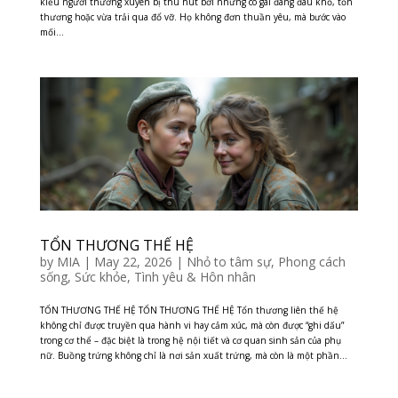
kiểu người thường xuyên bị thu hút bởi những cô gái đang đau khổ, tổn
thương hoặc vừa trải qua đổ vỡ. Họ không đơn thuần yêu, mà bước vào
mối...
TỔN THƯƠNG THẾ HỆ
by
MIA
|
May 22, 2026
|
Nhỏ to tâm sự
,
Phong cách
sống
,
Sức khỏe
,
Tình yêu & Hôn nhân
TỔN THƯƠNG THẾ HỆ TỔN THƯƠNG THẾ HỆ Tổn thương liên thế hệ
không chỉ được truyền qua hành vi hay cảm xúc, mà còn được “ghi dấu”
trong cơ thể – đặc biệt là trong hệ nội tiết và cơ quan sinh sản của phụ
nữ. Buồng trứng không chỉ là nơi sản xuất trứng, mà còn là một phần...