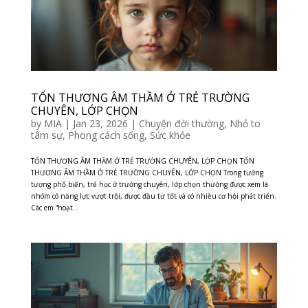
TỔN THƯƠNG ÂM THẦM Ở TRẺ TRƯỜNG
CHUYÊN, LỚP CHỌN
by
MIA
|
Jan 23, 2026
|
Chuyện đời thường
,
Nhỏ to
tâm sự
,
Phong cách sống
,
Sức khỏe
TỔN THƯƠNG ÂM THẦM Ở TRẺ TRƯỜNG CHUYÊN, LỚP CHỌN TỔN
THƯƠNG ÂM THẦM Ở TRẺ TRƯỜNG CHUYÊN, LỚP CHỌN Trong tưởng
tượng phổ biến, trẻ học ở trường chuyên, lớp chọn thường được xem là
nhóm có năng lực vượt trội, được đầu tư tốt và có nhiều cơ hội phát triển.
Các em “hoạt...