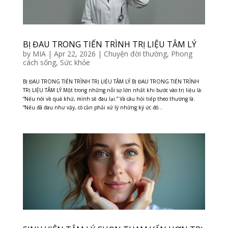
BỊ ĐAU TRONG TIẾN TRÌNH TRỊ LIỆU TÂM LÝ
by
MIA
|
Apr 22, 2026
|
Chuyện đời thường
,
Phong
cách sống
,
Sức khỏe
BỊ ĐAU TRONG TIẾN TRÌNH TRỊ LIỆU TÂM LÝ BỊ ĐAU TRONG TIẾN TRÌNH
TRỊ LIỆU TÂM LÝ Một trong những nỗi sợ lớn nhất khi bước vào trị liệu là:
“Nếu nói về quá khứ, mình sẽ đau lại.” Và câu hỏi tiếp theo thường là:
“Nếu đã đau như vậy, có cần phải xử lý những ký ức đó...