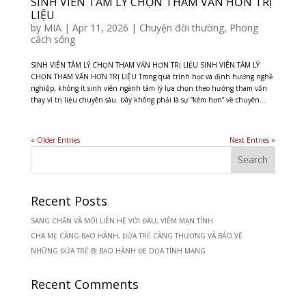
SINH VIÊN TÂM LÝ CHỌN THAM VẤN HƠN TRỊ
LIỆU
by
MIA
|
Apr 11, 2026
|
Chuyện đời thường
,
Phong
cách sống
SINH VIÊN TÂM LÝ CHỌN THAM VẤN HƠN TRỊ LIỆU SINH VIÊN TÂM LÝ
CHỌN THAM VẤN HƠN TRỊ LIỆU Trong quá trình học và định hướng nghề
nghiệp, không ít sinh viên ngành tâm lý lựa chọn theo hướng tham vấn
thay vì trị liệu chuyên sâu. Đây không phải là sự “kém hơn” về chuyên...
« Older Entries
Next Entries »
Recent Posts
SANG CHẤN VÀ MỐI LIÊN HỆ VỚI ĐAU, VIÊM MẠN TÍNH
CHA MẸ CÀNG BẠO HÀNH, ĐỨA TRẺ CÀNG THƯƠNG VÀ BẢO VỆ
NHỮNG ĐỨA TRẺ BỊ BẠO HÀNH ĐE DỌA TÍNH MẠNG
Recent Comments