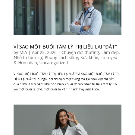
VÌ SAO MỘT BUỔI TÂM LÝ TRỊ LIỆU LẠI “ĐẮT”
by
MIA
|
Apr 23, 2026
|
Chuyện đời thường
,
Làm đẹp
,
Nhỏ to tâm sự
,
Phong cách sống
,
Sức khỏe
,
Tình yêu
& Hôn nhân
,
Uncategorized
VÌ SAO MỘT BUỔI TÂM LÝ TRỊ LIỆU LẠI “ĐẮT” VÌ SAO MỘT BUỔI TÂM LÝ TRỊ
LIỆU LẠI “ĐẮT” “Chỉ ngồi nói chuyện một tiếng mà giá như vậy thì đắt
quá.” Đây là suy nghĩ khá phổ biến khi ai đó cân nhắc trị liệu tâm lý. So
với một buổi cà phê, một buổi tư vấn nhanh hay một khóa...