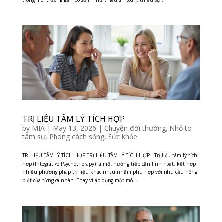
trong môi trường gắn bó sớm như thiếu an toàn, thiếu sự...
TRỊ LIỆU TÂM LÝ TÍCH HỢP
by
MIA
|
May 13, 2026
|
Chuyện đời thường
,
Nhỏ to
tâm sự
,
Phong cách sống
,
Sức khỏe
TRỊ LIỆU TÂM LÝ TÍCH HỢP TRỊ LIỆU TÂM LÝ TÍCH HỢP Trị liệu tâm lý tích
hợp (Integrative Psychotherapy) là một hướng tiếp cận linh hoạt, kết hợp
nhiều phương pháp trị liệu khác nhau nhằm phù hợp với nhu cầu riêng
biệt của từng cá nhân. Thay vì áp dụng một mô...