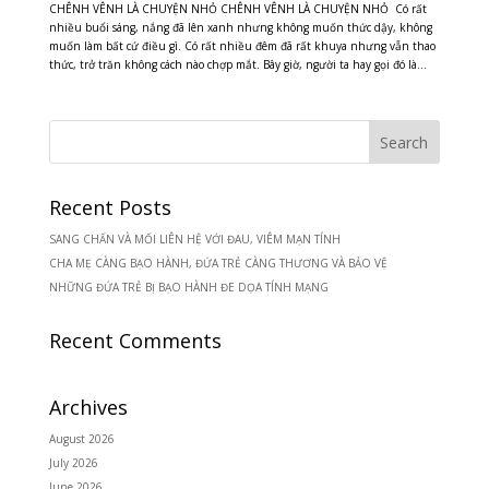
CHÊNH VÊNH LÀ CHUYỆN NHỎ CHÊNH VÊNH LÀ CHUYỆN NHỎ Có rất
nhiều buổi sáng, nắng đã lên xanh nhưng không muốn thức dậy, không
muốn làm bất cứ điều gì. Có rất nhiều đêm đã rất khuya nhưng vẫn thao
thức, trở trăn không cách nào chợp mắt. Bây giờ, người ta hay gọi đó là...
Recent Posts
SANG CHẤN VÀ MỐI LIÊN HỆ VỚI ĐAU, VIÊM MẠN TÍNH
CHA MẸ CÀNG BẠO HÀNH, ĐỨA TRẺ CÀNG THƯƠNG VÀ BẢO VỆ
NHỮNG ĐỨA TRẺ BỊ BẠO HÀNH ĐE DỌA TÍNH MẠNG
Recent Comments
Archives
August 2026
July 2026
June 2026