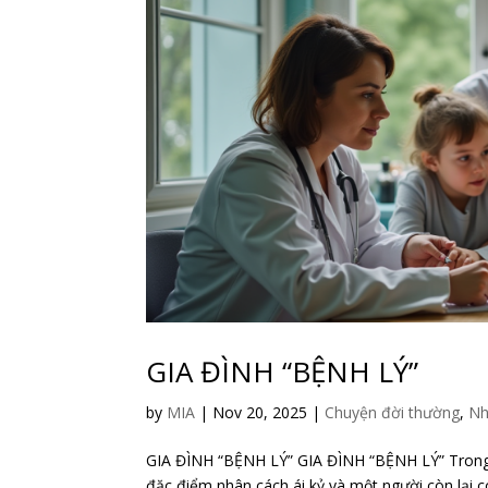
GIA ĐÌNH “BỆNH LÝ”
by
MIA
|
Nov 20, 2025
|
Chuyện đời thường
,
Nh
GIA ĐÌNH “BỆNH LÝ” GIA ĐÌNH “BỆNH LÝ” Trong 
đặc điểm nhân cách ái kỷ và một người còn lại c