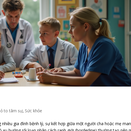
ỏ to tâm sự
,
Sức khỏe
nhiều gia đình bệnh lý, sự kết hợp giữa một người cha hoặc mẹ ma
ó xu hướng rối loạn nhân cách ranh giới (borderline) thường tạo nên 