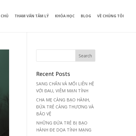
 CHỦ
THAM VẤN TÂM LÝ
KHÓA HỌC
BLOG
VỀ CHÚNG TÔI
Recent Posts
SANG CHẤN VÀ MỐI LIÊN HỆ
VỚI ĐAU, VIÊM MẠN TÍNH
CHA MẸ CÀNG BẠO HÀNH,
ĐỨA TRẺ CÀNG THƯƠNG VÀ
BẢO VỆ
NHỮNG ĐỨA TRẺ BỊ BẠO
HÀNH ĐE DỌA TÍNH MẠNG