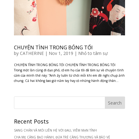
CHUYỆN TÌNH TRONG BÓNG TỐI
by
CATHERINE
|
Nov 1, 2019
|
Nhỏ to tâm sự
CHUYỆN TÌNH TRONG BÓNG TỐI CHUYỆN TÌNH TRONG BÓNG TỐI
Trong một lần cùng đi dạo phố, cô em họ của tôi đã tâm sự về chuyện tình
cảm của mình thế này: “Anh ấy luôn từ chối mỗi khi em đề nghị chụp ảnh
chung. Cả hai không bao giờ nắm tay hay có những hành động thân...
Recent Posts
SANG CHẤN VÀ MỐI LIÊN HỆ VỚI ĐAU, VIÊM MẠN TÍNH
CHA MẸ CÀNG BẠO HÀNH, ĐỨA TRẺ CÀNG THƯƠNG VÀ BẢO VỆ