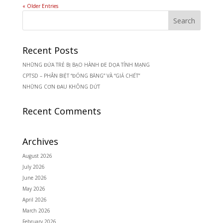
« Older Entries
Recent Posts
NHỮNG ĐỨA TRẺ BỊ BẠO HÀNH ĐE DỌA TÍNH MẠNG
CPTSD – PHÂN BIỆT “ĐÓNG BĂNG” VÀ “GIẢ CHẾT”
NHỮNG CƠN ĐAU KHÔNG DỨT
Recent Comments
Archives
August 2026
July 2026
June 2026
May 2026
April 2026
March 2026
February 2026