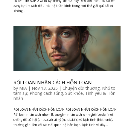
TỰ KỶ Trẻ ADHD và Tự kỷ không “dễ hư” hay “khó bảo” hơn, mà các em
đang tự tìm cách điều hòa hệ thần kinh trong một thế giới quá tải và
không...
RỐI LOẠN NHÂN CÁCH HỖN LOẠN
by
MIA
|
Nov 13, 2025
|
Chuyện đời thường
,
Nhỏ to
tâm sự
,
Phong cách sống
,
Sức khỏe
,
Tình yêu & Hôn
nhân
RỐI LOẠN NHÂN CÁCH HỖN LOẠN RỐI LOẠN NHÂN CÁCH HỖN LOẠN
Rối loạn nhân cách nhóm B, bao gồm nhân cách ranh giới (borderline),
chống đối xã hội (antisocial), ái kỷ (narcissistic) và kịch tính (histrionic),
thường gắn liền với các mối quan hệ hỗn loạn, kịch tính và đầy...