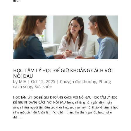
liệt...
HỌC TÂM LÝ HỌC ĐỂ GIỮ KHOẢNG CÁCH VỚI
NỖI ĐAU
by
MIA
|
Oct 15, 2025
|
Chuyện đời thường
,
Phong
cách sống
,
Sức khỏe
HỌC TÂM LÝ HỌC ĐỂ GIỮ KHOẢNG CÁCH VỚI NỖI ĐAU HỌC TÂM LÝ HỌC
ĐỂ GIỮ KHOẢNG CÁCH VỚI NỖI ĐAU Trong những năm gần đây, ngày
càng nhiều người tìm đến các khóa học, sách vở hay hội thảo về tâm lý học
như một cách để “chữa lành” cho bản thân. Họ tham gia lớp học, nghe
diễn...