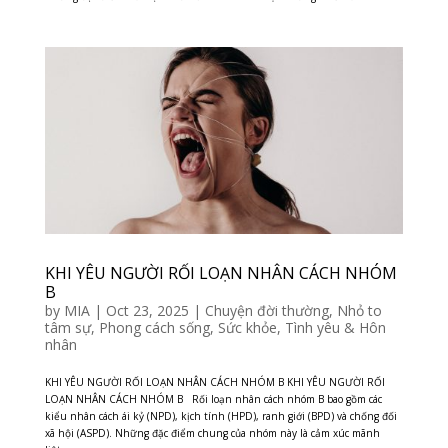
KHI YÊU NGƯỜI RỐI LOẠN NHÂN CÁCH NHÓM
B
by
MIA
|
Oct 23, 2025
|
Chuyện đời thường
,
Nhỏ to
tâm sự
,
Phong cách sống
,
Sức khỏe
,
Tình yêu & Hôn
nhân
KHI YÊU NGƯỜI RỐI LOẠN NHÂN CÁCH NHÓM B KHI YÊU NGƯỜI RỐI
LOẠN NHÂN CÁCH NHÓM B Rối loạn nhân cách nhóm B bao gồm các
kiểu nhân cách ái kỷ (NPD), kịch tính (HPD), ranh giới (BPD) và chống đối
xã hội (ASPD). Những đặc điểm chung của nhóm này là cảm xúc mãnh