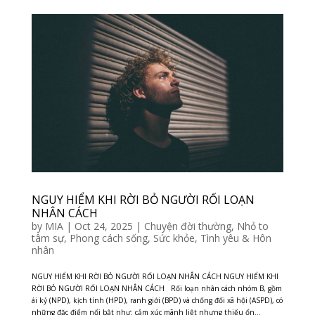
NGUY HIỂM KHI RỜI BỎ NGƯỜI RỐI LOẠN
NHÂN CÁCH
by
MIA
|
Oct 24, 2025
|
Chuyện đời thường
,
Nhỏ to
tâm sự
,
Phong cách sống
,
Sức khỏe
,
Tình yêu & Hôn
nhân
NGUY HIỂM KHI RỜI BỎ NGƯỜI RỐI LOẠN NHÂN CÁCH NGUY HIỂM KHI
RỜI BỎ NGƯỜI RỐI LOẠN NHÂN CÁCH Rối loạn nhân cách nhóm B, gồm
ái kỷ (NPD), kịch tính (HPD), ranh giới (BPD) và chống đối xã hội (ASPD), có
những đặc điểm nổi bật như: cảm xúc mãnh liệt nhưng thiếu ổn...