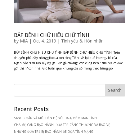
BẤP BÊNH CHỮ HIẾU CHỮ TÌNH
by
MIA
|
Oct 4, 2019
|
Tình yêu & Hôn nhân
BẤP BÊNH CHỮ HIẾU CHỮ TÌNH BẤP BÊNH CHỮ HIẾU CHỮ TÌNH Trên
chuyến phà đầy nắng gió qua con sông Tiền về lại quê hương, bà của
Ngân bảo “Trai lớn lấy vợ, gái lớn gả chồng”, con cũng nên “ tìm nơi có đức
gửi thân” con nhé. Gió luồn qua khung cửa sổ mang theo tiếng gió...
Recent Posts
SANG CHẤN VÀ MỐI LIÊN HỆ VỚI ĐAU, VIÊM MẠN TÍNH
CHA MẸ CÀNG BẠO HÀNH, ĐỨA TRẺ CÀNG THƯƠNG VÀ BẢO VỆ
NHỮNG ĐỨA TRẺ BỊ BẠO HÀNH ĐE DỌA TÍNH MẠNG