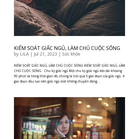
KIỂM SOÁT GIẤC NGỦ, LÀM CHỦ CUỘC SỐNG
by
LILA
|
Jul 21, 2023
|
Sức khỏe
KIỂM SOÁT GIẤC NGỦ, LÀM CHỦ CUỘC SỐNG KIỂM SOÁT GIẤC NGỦ, LÀM
CHỦ CUỘC SỐNG Chu kỳ giấc ngủ Một chu kỳ giấc ngủ kéo dài khoảng
90 phút và trong thời gian đó, chúng ta trải qua 5 giai đoạn của giấc ngủ. 4
giai đoạn đầu tạo nên giấc ngủ mắt không chuyển động...