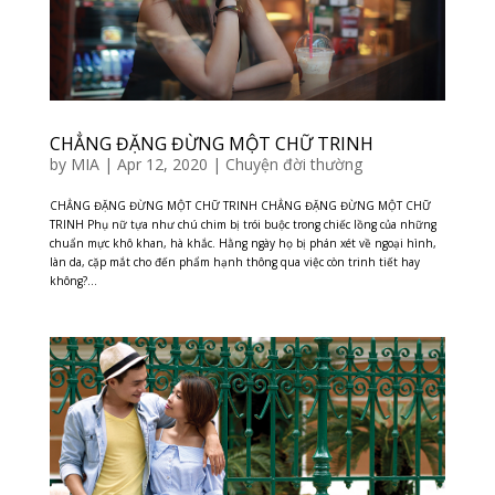
CHẲNG ĐẶNG ĐỪNG MỘT CHỮ TRINH
by
MIA
|
Apr 12, 2020
|
Chuyện đời thường
CHẲNG ĐẶNG ĐỪNG MỘT CHỮ TRINH CHẲNG ĐẶNG ĐỪNG MỘT CHỮ
TRINH Phụ nữ tựa như chú chim bị trói buộc trong chiếc lồng của những
chuẩn mực khô khan, hà khắc. Hằng ngày họ bị phán xét về ngoại hình,
làn da, cặp mắt cho đến phẩm hạnh thông qua việc còn trinh tiết hay
không?...