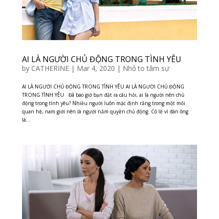
AI LÀ NGƯỜI CHỦ ĐỘNG TRONG TÌNH YÊU
by
CATHERINE
|
Mar 4, 2020
|
Nhỏ to tâm sự
AI LÀ NGƯỜI CHỦ ĐỘNG TRONG TÌNH YÊU AI LÀ NGƯỜI CHỦ ĐỘNG
TRONG TÌNH YÊU Đã bao giờ bạn đặt ra câu hỏi, ai là người nên chủ
động trong tình yêu? Nhiều người luôn mặc định rằng trong một mối
quan hệ, nam giới nên là người nắm quyền chủ động. Có lẽ vì đàn ông
là...