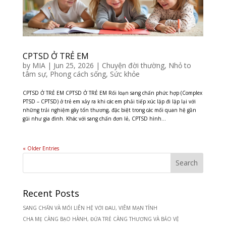
CPTSD Ở TRẺ EM
by
MIA
|
Jun 25, 2026
|
Chuyện đời thường
,
Nhỏ to
tâm sự
,
Phong cách sống
,
Sức khỏe
CPTSD Ở TRẺ EM CPTSD Ở TRẺ EM Rối loạn sang chấn phức hợp (Complex
PTSD – CPTSD) ở trẻ em xảy ra khi các em phải tiếp xúc lặp đi lặp lại với
những trải nghiệm gây tổn thương, đặc biệt trong các mối quan hệ gần
gũi như gia đình. Khác với sang chấn đơn lẻ, CPTSD hình...
« Older Entries
Recent Posts
SANG CHẤN VÀ MỐI LIÊN HỆ VỚI ĐAU, VIÊM MẠN TÍNH
CHA MẸ CÀNG BẠO HÀNH, ĐỨA TRẺ CÀNG THƯƠNG VÀ BẢO VỆ