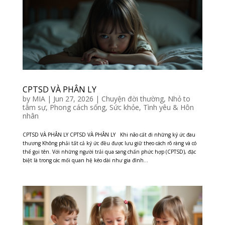
CPTSD VÀ PHÂN LY
by
MIA
|
Jun 27, 2026
|
Chuyện đời thường
,
Nhỏ to
tâm sự
,
Phong cách sống
,
Sức khỏe
,
Tình yêu & Hôn
nhân
CPTSD VÀ PHÂN LY CPTSD VÀ PHÂN LY Khi não cất đi những ký ức đau
thương Không phải tất cả ký ức đều được lưu giữ theo cách rõ ràng và có
thể gọi tên. Với những người trải qua sang chấn phức hợp (CPTSD), đặc
biệt là trong các mối quan hệ kéo dài như gia đình...