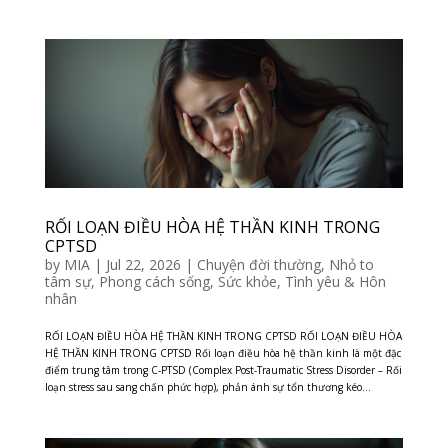
RỐI LOẠN ĐIỀU HÒA HỆ THẦN KINH TRONG
CPTSD
by
MIA
|
Jul 22, 2026
|
Chuyện đời thường
,
Nhỏ to
tâm sự
,
Phong cách sống
,
Sức khỏe
,
Tình yêu & Hôn
nhân
RỐI LOẠN ĐIỀU HÒA HỆ THẦN KINH TRONG CPTSD RỐI LOẠN ĐIỀU HÒA
HỆ THẦN KINH TRONG CPTSD Rối loạn điều hòa hệ thần kinh là một đặc
điểm trung tâm trong C-PTSD (Complex Post-Traumatic Stress Disorder – Rối
loạn stress sau sang chấn phức hợp), phản ánh sự tổn thương kéo...