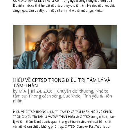
CƠN ĐAU TÂM LÝ ĐẾN THỂ LÝ Có những người sống trong đau đớn quá
lâu đến mức cơ thể họ bắt đầu đau thay cho tâm trí. Họ đau đầu kéo dài,
căng ngực, đau dạ dày, tim đập nhanh, khó thở, mất ngủ, kiệt...
HIỂU VỀ CPTSD TRONG ĐIỀU TRỊ TÂM LÝ VÀ
TÂM THẦN
by
MIA
|
Jul 24, 2026
|
Chuyện đời thường
,
Nhỏ to
tâm sự
,
Phong cách sống
,
Sức khỏe
,
Tình yêu & Hôn
nhân
HIỂU VỀ CPTSD TRONG ĐIỀU TRỊ TÂM LÝ VÀ TÂM THẦN HIỂU VỀ CPTSD
TRONG ĐIỀU TRỊ TÂM LÝ VÀ TÂM THẦN Hiểu về C-PTSD trong điều trị tâm
lý và tâm thần là một bước quan trọng để tránh việc nhìn sai bản chất
vấn đề và can thiệp không phù hợp. C-PTSD (Complex Post-Traumatic...