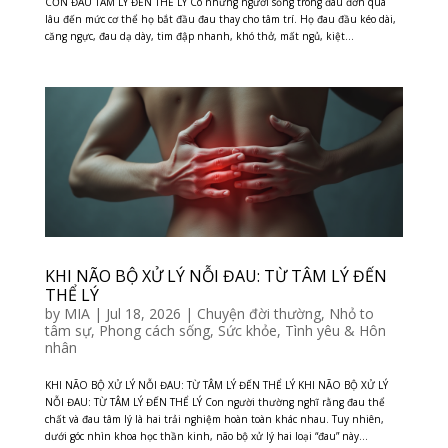
CƠN ĐAU TÂM LÝ ĐẾN THỂ LÝ Có những người sống trong đau đớn quá
lâu đến mức cơ thể họ bắt đầu đau thay cho tâm trí. Họ đau đầu kéo dài,
căng ngực, đau dạ dày, tim đập nhanh, khó thở, mất ngủ, kiệt...
KHI NÃO BỘ XỬ LÝ NỖI ĐAU: TỪ TÂM LÝ ĐẾN
THỂ LÝ
by
MIA
|
Jul 18, 2026
|
Chuyện đời thường
,
Nhỏ to
tâm sự
,
Phong cách sống
,
Sức khỏe
,
Tình yêu & Hôn
nhân
KHI NÃO BỘ XỬ LÝ NỖI ĐAU: TỪ TÂM LÝ ĐẾN THỂ LÝ KHI NÃO BỘ XỬ LÝ
NỖI ĐAU: TỪ TÂM LÝ ĐẾN THỂ LÝ Con người thường nghĩ rằng đau thể
chất và đau tâm lý là hai trải nghiệm hoàn toàn khác nhau. Tuy nhiên,
dưới góc nhìn khoa học thần kinh, não bộ xử lý hai loại “đau” này...