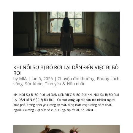
KHI NỖI SỢ BỊ BỎ RƠI LẠI DẪN ĐẾN VIỆC BỊ BỎ
RƠI
by
MIA
|
Jun 5, 2026
|
Chuyện đời thường
,
Phong cách
sống
,
Sức khỏe
,
Tình yêu & Hôn nhân
KHI NỖI SỢ BỊ BỎ RƠI LẠI DẪN ĐẾN VIỆC BỊ BỎ RƠI KHI NỖI SỢ BỊ BỎ RƠI
LẠI DẪN ĐẾN VIỆC BỊ BỎ RƠI Có một vòng lặp rất đau mà nhiều người
mắc phải trong tình yêu: càng sợ mất, càng nắm chặt; càng nắm chặt,
người kia càng kiệt sức; và cuối cùng, họ rời đi. Khi điều...