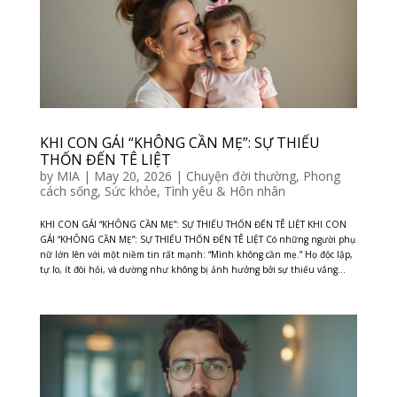
KHI CON GÁI “KHÔNG CẦN MẸ”: SỰ THIẾU
THỐN ĐẾN TÊ LIỆT
by
MIA
|
May 20, 2026
|
Chuyện đời thường
,
Phong
cách sống
,
Sức khỏe
,
Tình yêu & Hôn nhân
KHI CON GÁI “KHÔNG CẦN MẸ”: SỰ THIẾU THỐN ĐẾN TÊ LIỆT KHI CON
GÁI “KHÔNG CẦN MẸ”: SỰ THIẾU THỐN ĐẾN TÊ LIỆT Có những người phụ
nữ lớn lên với một niềm tin rất mạnh: “Mình không cần mẹ.” Họ độc lập,
tự lo, ít đòi hỏi, và dường như không bị ảnh hưởng bởi sự thiếu vắng...