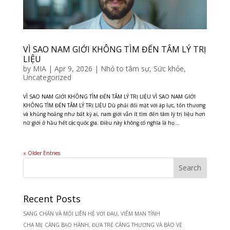
VÌ SAO NAM GIỚI KHÔNG TÌM ĐẾN TÂM LÝ TRỊ
LIỆU
by
MIA
|
Apr 9, 2026
|
Nhỏ to tâm sự
,
Sức khỏe
,
Uncategorized
VÌ SAO NAM GIỚI KHÔNG TÌM ĐẾN TÂM LÝ TRỊ LIỆU VÌ SAO NAM GIỚI
KHÔNG TÌM ĐẾN TÂM LÝ TRỊ LIỆU Dù phải đối mặt với áp lực, tổn thương
và khủng hoảng như bất kỳ ai, nam giới vẫn ít tìm đến tâm lý trị liệu hơn
nữ giới ở hầu hết các quốc gia. Điều này không có nghĩa là họ...
« Older Entries
Recent Posts
SANG CHẤN VÀ MỐI LIÊN HỆ VỚI ĐAU, VIÊM MẠN TÍNH
CHA MẸ CÀNG BẠO HÀNH, ĐỨA TRẺ CÀNG THƯƠNG VÀ BẢO VỆ