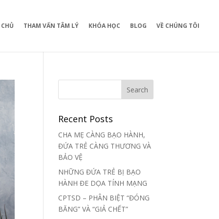
 CHỦ
THAM VẤN TÂM LÝ
KHÓA HỌC
BLOG
VỀ CHÚNG TÔI
Recent Posts
CHA MẸ CÀNG BẠO HÀNH,
ĐỨA TRẺ CÀNG THƯƠNG VÀ
BẢO VỆ
NHỮNG ĐỨA TRẺ BỊ BẠO
HÀNH ĐE DỌA TÍNH MẠNG
CPTSD – PHÂN BIỆT “ĐÓNG
BĂNG” VÀ “GIẢ CHẾT”