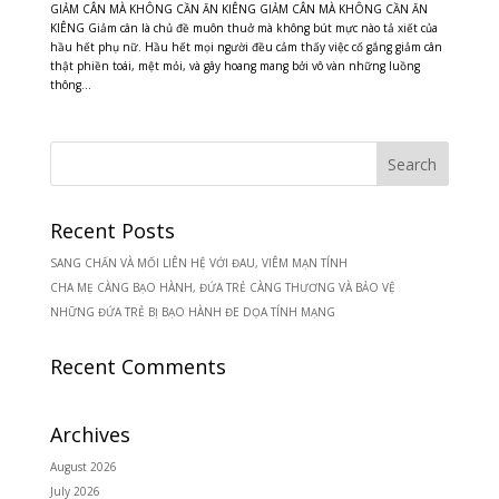
GIẢM CÂN MÀ KHÔNG CẦN ĂN KIÊNG GIẢM CÂN MÀ KHÔNG CẦN ĂN
KIÊNG Giảm cân là chủ đề muôn thuở mà không bút mực nào tả xiết của
hầu hết phụ nữ. Hầu hết mọi người đều cảm thấy việc cố gắng giảm cân
thật phiền toái, mệt mỏi, và gây hoang mang bởi vô vàn những luồng
thông...
Recent Posts
SANG CHẤN VÀ MỐI LIÊN HỆ VỚI ĐAU, VIÊM MẠN TÍNH
CHA MẸ CÀNG BẠO HÀNH, ĐỨA TRẺ CÀNG THƯƠNG VÀ BẢO VỆ
NHỮNG ĐỨA TRẺ BỊ BẠO HÀNH ĐE DỌA TÍNH MẠNG
Recent Comments
Archives
August 2026
July 2026