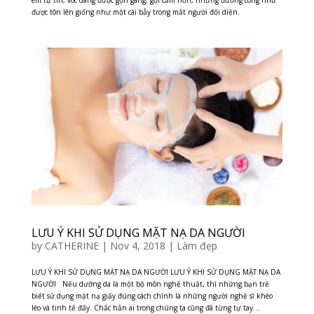
được tôn lên giống như một cái bẫy trong mắt người đối diện.
LƯU Ý KHI SỬ DỤNG MẶT NẠ DA NGƯỜI
by
CATHERINE
|
Nov 4, 2018
|
Làm đẹp
LƯU Ý KHI SỬ DỤNG MẶT NẠ DA NGƯỜI LƯU Ý KHI SỬ DỤNG MẶT NẠ DA
NGƯỜI Nếu dưỡng da là một bộ môn nghệ thuật, thì những bạn trẻ
biết sử dụng mặt nạ giấy đúng cách chính là những người nghệ sĩ khéo
léo và tinh tế đấy. Chắc hẳn ai trong chúng ta cũng đã từng tự tay...