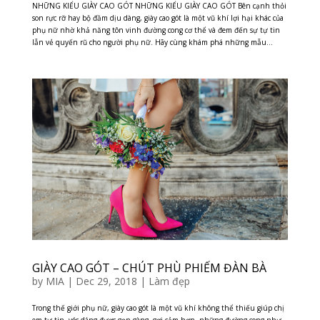
NHỮNG KIỂU GIÀY CAO GÓT NHỮNG KIỂU GIÀY CAO GÓT Bên cạnh thỏi
son rực rỡ hay bộ đầm dịu dàng, giày cao gót là một vũ khí lợi hại khác của
phụ nữ nhờ khả năng tôn vinh đường cong cơ thể và đem đến sự tự tin
lẫn vẻ quyến rũ cho người phụ nữ. Hãy cùng khám phá những mẫu...
GIÀY CAO GÓT – CHÚT PHÙ PHIẾM ĐÀN BÀ
by
MIA
|
Dec 29, 2018
|
Làm đẹp
Trong thế giới phụ nữ, giày cao gót là một vũ khí không thể thiếu giúp chị
em tự tin, vóc dáng được gọn gàng, gợi cảm hơn, những đường cong như