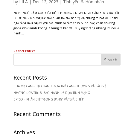
by
LILA
|
Dec 12, 2023
|
Tình yêu & Hôn nhân
NGHI NGỜ CẢM XÚC CỦA ĐỐI PHƯƠNG ? NGHI NGỜ CẢM XÚC CỦA ĐỐI
PHƯƠNG ? Những lúc mối quan hệ trở nên tệ đi, chúng ta bắt đầu nghi
ngờ rằng liệu người yêu của mình có cảm thấy buồn bực, chán chường
giống như mình không. Chúng ta bắt đầu suy nghĩ rằng những lời nói và
hành...
« Older Entries
Recent Posts
CHA MẸ CÀNG BẠO HÀNH, ĐỨA TRẺ CÀNG THƯƠNG VÀ BẢO VỆ
NHỮNG ĐỨA TRẺ BỊ BẠO HÀNH ĐE DỌA TÍNH MẠNG
CPTSD – PHÂN BIỆT “ĐÓNG BĂNG” VÀ “GIẢ CHẾT”
Recent Comments
Archives