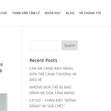
 CHỦ
THAM VẤN TÂM LÝ
KHÓA HỌC
BLOG
VỀ CHÚNG TÔI
Recent Posts
tệ
CHA MẸ CÀNG BẠO HÀNH,
g.
ĐỨA TRẺ CÀNG THƯƠNG VÀ
BẢO VỆ
NHỮNG ĐỨA TRẺ BỊ BẠO
HÀNH ĐE DỌA TÍNH MẠNG
CPTSD – PHÂN BIỆT “ĐÓNG
BĂNG” VÀ “GIẢ CHẾT”