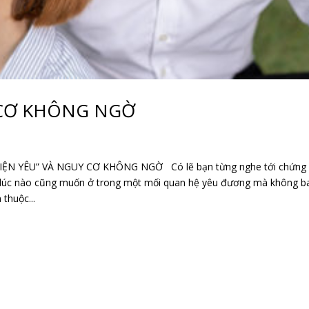
 CƠ KHÔNG NGỜ
N YÊU” VÀ NGUY CƠ KHÔNG NGỜ Có lẽ bạn từng nghe tới chứng
 lúc nào cũng muốn ở trong một mối quan hệ yêu đương mà không b
thuộc...