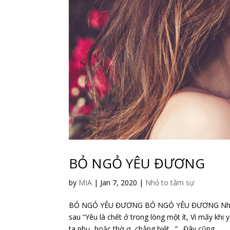
BỎ NGỎ YÊU ĐƯƠNG
by
MIA
|
Jan 7, 2020
|
Nhỏ to tâm sự
BỎ NGỎ YÊU ĐƯƠNG BỎ NGỎ YÊU ĐƯƠNG Nhà thơ
sau “Yêu là chết ở trong lòng một ít, Vì mấy kh
ta phụ, hoặc thờ ơ, chẳng biết…”. Đây cũng...