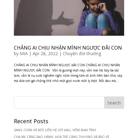
CHẲNG AI CHỊU NHẬN MÌNH NGƯỢC ĐÃI CON
by
MIA
|
Apr 28, 2022
|
Chuyện đời thường
CHẲNG AI CHỊU NHẬN MÌNH NGƯỢC ĐÃI CON CHẲNG AI CHỊU NHẬN
MÌNH NGƯỢC ĐÃI CON Vẫn là gương mặt này, vẫn mái tóc bảy ba sắc
lẹm, vẫn là nụ cười nghiêm nghị nằm trong tấm di ảnh trên bàn thờ, vậy
mà đứa con gái chẳng thể nhỏ một giọt nước mắt ly biệt. Nỗi đau mà...
Recent Posts
SANG CHẤN VÀ MỐI LIÊN HỆ VỚI ĐAU, VIÊM MẠN TÍNH
CHA MẸ CÀNG BẠO HÀNH, ĐỨA TRẺ CÀNG THƯƠNG VÀ BẢO VỆ