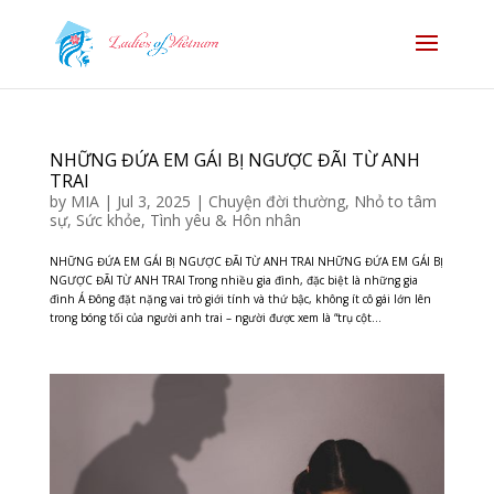
NHỮNG ĐỨA EM GÁI BỊ NGƯỢC ĐÃI TỪ ANH
TRAI
by
MIA
|
Jul 3, 2025
|
Chuyện đời thường
,
Nhỏ to tâm
sự
,
Sức khỏe
,
Tình yêu & Hôn nhân
NHỮNG ĐỨA EM GÁI BỊ NGƯỢC ĐÃI TỪ ANH TRAI NHỮNG ĐỨA EM GÁI BỊ
NGƯỢC ĐÃI TỪ ANH TRAI Trong nhiều gia đình, đặc biệt là những gia
đình Á Đông đặt nặng vai trò giới tính và thứ bậc, không ít cô gái lớn lên
trong bóng tối của người anh trai – người được xem là “trụ cột...