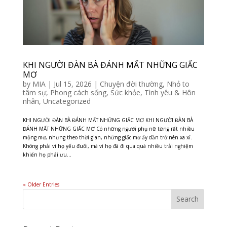
KHI NGƯỜI ĐÀN BÀ ĐÁNH MẤT NHỮNG GIẤC
MƠ
by
MIA
|
Jul 15, 2026
|
Chuyện đời thường
,
Nhỏ to
tâm sự
,
Phong cách sống
,
Sức khỏe
,
Tình yêu & Hôn
nhân
,
Uncategorized
KHI NGƯỜI ĐÀN BÀ ĐÁNH MẤT NHỮNG GIẤC MƠ KHI NGƯỜI ĐÀN BÀ
ĐÁNH MẤT NHỮNG GIẤC MƠ Có những người phụ nữ từng rất nhiều
mộng mơ, nhưng theo thời gian, những giấc mơ ấy dần trở nên xa xỉ.
Không phải vì họ yếu đuối, mà vì họ đã đi qua quá nhiều trải nghiệm
khiến họ phải ưu...
« Older Entries