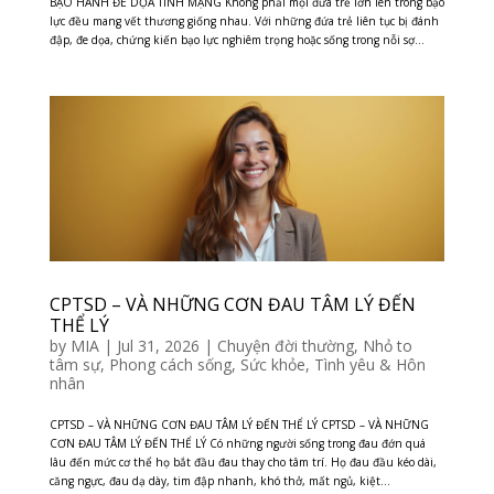
BẠO HÀNH ĐE DỌA TÍNH MẠNG Không phải mọi đứa trẻ lớn lên trong bạo
lực đều mang vết thương giống nhau. Với những đứa trẻ liên tục bị đánh
đập, đe dọa, chứng kiến bạo lực nghiêm trọng hoặc sống trong nỗi sợ...
CPTSD – VÀ NHỮNG CƠN ĐAU TÂM LÝ ĐẾN
THỂ LÝ
by
MIA
|
Jul 31, 2026
|
Chuyện đời thường
,
Nhỏ to
tâm sự
,
Phong cách sống
,
Sức khỏe
,
Tình yêu & Hôn
nhân
CPTSD – VÀ NHỮNG CƠN ĐAU TÂM LÝ ĐẾN THỂ LÝ CPTSD – VÀ NHỮNG
CƠN ĐAU TÂM LÝ ĐẾN THỂ LÝ Có những người sống trong đau đớn quá
lâu đến mức cơ thể họ bắt đầu đau thay cho tâm trí. Họ đau đầu kéo dài,
căng ngực, đau dạ dày, tim đập nhanh, khó thở, mất ngủ, kiệt...