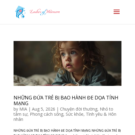
NHỮNG ĐỨA TRẺ BỊ BẠO HÀNH ĐE DỌA TÍNH
MẠNG
by
MIA
|
Aug 5, 2026
|
Chuyện đời thường
,
Nhỏ to
tâm sự
,
Phong cách sống
,
Sức khỏe
,
Tình yêu & Hôn
nhân
NHỮNG ĐỨA TRẺ BỊ BẠO HÀNH ĐE DỌA TÍNH MẠNG NHỮNG ĐỨA TRẺ BỊ