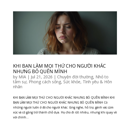
KHI BẠN LÀM MỌI THỨ CHO NGƯỜI KHÁC
NHƯNG BỎ QUÊN MÌNH
by
MIA
|
Jul 21, 2026
|
Chuyện đời thường
,
Nhỏ to
tâm sự
,
Phong cách sống
,
Sức khỏe
,
Tình yêu & Hôn
nhân
KHI BẠN LÀM MỌI THỨ CHO NGƯỜI KHÁC NHƯNG BỎ QUÊN MÌNH KHI
BẠN LÀM MỌI THỨ CHO NGƯỜI KHÁC NHƯNG BỎ QUÊN MÌNH Có
những người luôn ở đó cho người khác: lắng nghe, hỗ trợ, gánh vác cảm
xúc và cố gắng trở thành chỗ dựa. Họ cho đi rất nhiều, nhưng khi quay về
với chính...