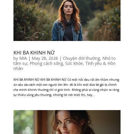
KHI BA KHINH NỮ
by
MIA
|
May 28, 2026
|
Chuyện đời thường
,
Nhỏ to
tâm sự
,
Phong cách sống
,
Sức khỏe
,
Tình yêu & Hôn
nhân
KHI BA KHINH NỮ KHI BA KHINH NỮ Có một nỗi đau rất âm thầm nhưng
ăn sâu vào cách một con người lớn lên: đó là khi một đứa bé gái bị chính
cha mình khinh thường chỉ vì giới tính. Không phải ai cũng nhận ra rằng
sự thiếu vắng yêu thương, những lời nói miệt thị, hay...