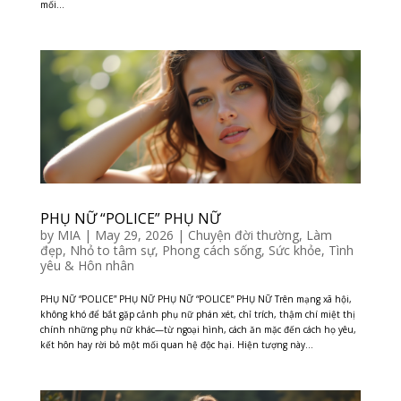
mối...
PHỤ NỮ “POLICE” PHỤ NỮ
by
MIA
|
May 29, 2026
|
Chuyện đời thường
,
Làm
đẹp
,
Nhỏ to tâm sự
,
Phong cách sống
,
Sức khỏe
,
Tình
yêu & Hôn nhân
PHỤ NỮ “POLICE” PHỤ NỮ PHỤ NỮ “POLICE” PHỤ NỮ Trên mạng xã hội,
không khó để bắt gặp cảnh phụ nữ phán xét, chỉ trích, thậm chí miệt thị
chính những phụ nữ khác—từ ngoại hình, cách ăn mặc đến cách họ yêu,
kết hôn hay rời bỏ một mối quan hệ độc hại. Hiện tượng này...