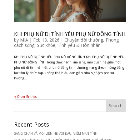
KHI PHỤ NỮ DỊ TÍNH YÊU PHỤ NỮ ĐỒNG TÍNH
by
MIA
|
Feb 13, 2026
|
Chuyện đời thường
,
Phong
cách sống
,
Sức khỏe
,
Tình yêu & Hôn nhân
KHI PHỤ NỮ DỊ TÍNH YÊU PHỤ NỮ ĐỒNG TÍNH KHI PHỤ NỮ DỊ TÍNH YÊU
PHỤ NỮ ĐỒNG TÍNH Trong thực hành lâm sàng, mối quan hệ giữa một
phụ nữ dị tính và một phụ nữ đồng tính thường mang theo những động
lực tâm lý phức tạp, không thể hiểu đơn giản như sự “lệch pha xu
hướng...
« Older Entries
Recent Posts
SANG CHẤN VÀ MỐI LIÊN HỆ VỚI ĐAU, VIÊM MẠN TÍNH