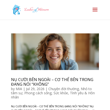
NỤ CƯỜI BÊN NGOÀI – CƠ THỂ BÊN TRONG
ĐANG NÓI “KHÔNG”
by
MIA
|
Jul 29, 2026
|
Chuyện đời thường
,
Nhỏ to
tâm sự
,
Phong cách sống
,
Sức khỏe
,
Tình yêu & Hôn
nhân
NỤ CƯỜI BÊN NGOÀI – CƠ THỂ BÊN TRONG ĐANG NÓI “KHÔNG” NỤ