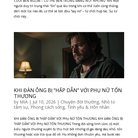
CƯỜI BÊN NGOÀI – CƠ THỂ BÊN TRONG ĐANG NÓI “KHÔNG” Khi một
người duy trì trạng thái “ổn” quá lâu trong khi cơ thể luôn căng thẳng,
đến một lúc nào đó, cơ thể sẽ bắt đầu “say no” – từ chối hợp tác. Sự từ
chối này...
KHI ĐÀN ÔNG BỊ “HẤP DẪN” VỚI PHỤ NỮ TỔN
THƯƠNG
by
MIA
|
Jul 10, 2026
|
Chuyện đời thường
,
Nhỏ to
tâm sự
,
Phong cách sống
,
Tình yêu & Hôn nhân
KHI ĐÀN ÔNG BỊ “HẤP DẪN” VỚI PHỤ NỮ TỔN THƯƠNG KHI ĐÀN ÔNG BỊ
“HẤP DẪN” VỚI PHỤ NỮ TỔN THƯƠNG Trong đời sống tình cảm, có một
kiểu người thường xuyên bị thu hút bởi những cô gái đang đau khổ, tổn
thương hoặc vừa trải qua đổ vỡ. Họ không đơn thuần yêu, mà bước vào