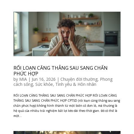
RỐI LOẠN CĂNG THẲNG SAU SANG CHẤN
PHỨC HỢP
by
MIA
|
Jun 16, 2026
|
Chuyện đời thường
,
Phong
cách sống
,
Sức khỏe
,
Tình yêu & Hôn nhân
RỐI LOẠN CĂNG THẲNG SAU SANG CHẤN PHỨC HỢP RỐI LOẠN CĂNG
THẲNG SAU SANG CHẤN PHỨC HỢP CPTSD (rối loạn căng thẳng sau sang
chấn phức hợp) không hình thành từ một biến cố đơn lẻ, mà thường là
hệ quả của nhiều trải nghiệm bất lợi kéo dài theo thời gian. Đó có thể là
một...