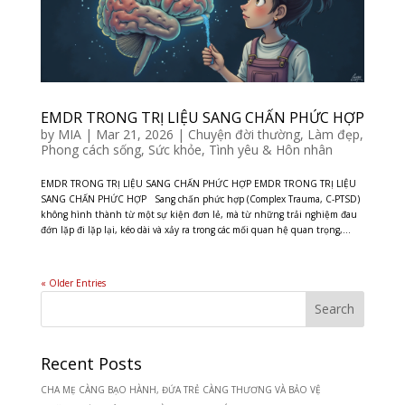
EMDR TRONG TRỊ LIỆU SANG CHẤN PHỨC HỢP
by
MIA
|
Mar 21, 2026
|
Chuyện đời thường
,
Làm đẹp
,
Phong cách sống
,
Sức khỏe
,
Tình yêu & Hôn nhân
EMDR TRONG TRỊ LIỆU SANG CHẤN PHỨC HỢP EMDR TRONG TRỊ LIỆU
SANG CHẤN PHỨC HỢP Sang chấn phức hợp (Complex Trauma, C-PTSD)
không hình thành từ một sự kiện đơn lẻ, mà từ những trải nghiệm đau
đớn lặp đi lặp lại, kéo dài và xảy ra trong các mối quan hệ quan trọng,...
« Older Entries
Recent Posts
CHA MẸ CÀNG BẠO HÀNH, ĐỨA TRẺ CÀNG THƯƠNG VÀ BẢO VỆ