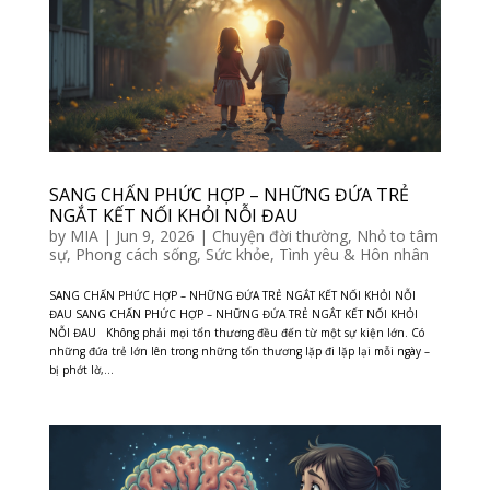
SANG CHẤN PHỨC HỢP – NHỮNG ĐỨA TRẺ
NGẮT KẾT NỐI KHỎI NỖI ĐAU
by
MIA
|
Jun 9, 2026
|
Chuyện đời thường
,
Nhỏ to tâm
sự
,
Phong cách sống
,
Sức khỏe
,
Tình yêu & Hôn nhân
SANG CHẤN PHỨC HỢP – NHỮNG ĐỨA TRẺ NGẮT KẾT NỐI KHỎI NỖI
ĐAU SANG CHẤN PHỨC HỢP – NHỮNG ĐỨA TRẺ NGẮT KẾT NỐI KHỎI
NỖI ĐAU Không phải mọi tổn thương đều đến từ một sự kiện lớn. Có
những đứa trẻ lớn lên trong những tổn thương lặp đi lặp lại mỗi ngày –
bị phớt lờ,...