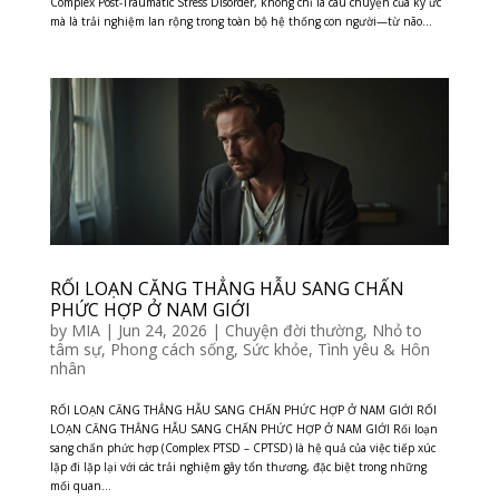
Complex Post-Traumatic Stress Disorder, không chỉ là câu chuyện của ký ức
mà là trải nghiệm lan rộng trong toàn bộ hệ thống con người—từ não...
RỐI LOẠN CĂNG THẲNG HẪU SANG CHẤN
PHỨC HỢP Ở NAM GIỚI
by
MIA
|
Jun 24, 2026
|
Chuyện đời thường
,
Nhỏ to
tâm sự
,
Phong cách sống
,
Sức khỏe
,
Tình yêu & Hôn
nhân
RỐI LOẠN CĂNG THẲNG HẪU SANG CHẤN PHỨC HỢP Ở NAM GIỚI RỐI
LOẠN CĂNG THẲNG HẪU SANG CHẤN PHỨC HỢP Ở NAM GIỚI Rối loạn
sang chấn phức hợp (Complex PTSD – CPTSD) là hệ quả của việc tiếp xúc
lặp đi lặp lại với các trải nghiệm gây tổn thương, đặc biệt trong những
mối quan...