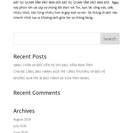
ĐẶT SỰ QUAN TÂM VÀO BẠN ĐỜI ĐẶT SỰ QUAN TÂM VÀO BẠN ĐỜI Ngày
nay phần lớn các cặp vợ chồng đối diện với Tivi, bạn bè, công việc, café,
nhậu nhẹt, tiệc tùng nhiều hơn là gặp mặt vợ con. Sẽ chẳng có cách nào
nhanh nhất tạo ra khoảng cách giữa hai vợ chồng bằng...
Recent Posts
SANG CHẤN VÀ MỐI LIÊN HỆ VỚI ĐAU, VIÊM MẠN TÍNH
CHA MẸ CÀNG BẠO HÀNH, ĐỨA TRẺ CÀNG THƯƠNG VÀ BẢO VỆ
NHỮNG ĐỨA TRẺ BỊ BẠO HÀNH ĐE DỌA TÍNH MẠNG
Recent Comments
Archives
August 2026
July 2026
June 2026