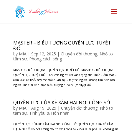
MASTER – BIỂU TƯỢNG QUYỀN LỰC TUYỆT
ĐỐI
by
MIA
|
Sep 12, 2025
|
Chuyện đời thường
,
Nhỏ to
tâm sự
,
Phong cách sống
MASTER – BIỂU TƯỢNG QUYỀN LỰC TUYỆT ĐỐI MASTER – BIỂU TƯỢNG
QUYỀN LỰC TUYỆT ĐỐI Khi con người rơi vào trạng thái mất kiểm soát –
cảm xúc, cơ thể, hay các mối quan hệ – một số người không tìm đến con
người, mà tìm đến một biểu tượng quyền lực tuyệt đối:...
QUYỀN LỰC CỦA KẺ XÂM HẠI NƠI CÔNG SỞ
by
MIA
|
Aug 19, 2025
|
Chuyện đời thường
,
Nhỏ to
tâm sự
,
Tình yêu & Hôn nhân
QUYỀN LỰC CỦA KẺ XÂM HẠI NƠI CÔNG SỞ QUYỀN LỰC CỦA KẺ XÂM
HẠI NƠI CÔNG SỞ Trong môi trường công sở – nơi lẽ ra phải là không gian