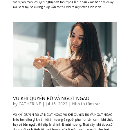
của sự an toàn, chuyên nghiệp và tôn trọng lẫn nhau – các hành vi quấy
rối, xâm hại và cưỡng hiếp vẫn có thể xảy ra một cách tinh vi và...
VŨ KHÍ QUYẾN RŨ VÀ NGỌT NGÀO
by
CATHERINE
|
Jul 15, 2022
|
Nhỏ to tâm sự
VŨ KHÍ QUYẾN RŨ VÀ NGỌT NGÀO VŨ KHÍ QUYẾN RŨ VÀ NGỌT NGÀO
Nếu hỏi điều gì khiến tôi ấn tượng ở người phụ nữ, bên cạnh khí chất
hay vẻ bên ngoài, thì đáp án chính là mùi hương. Thật vậy, khi được sử
dụng một cách tinh tế, mùi hương vừa là một món trang sức thu hút,