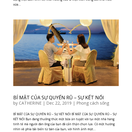
vừa...
BÍ MẬT CỦA SỰ QUYẾN RŨ – SỰ KẾT NỐI
by
CATHERINE
|
Dec 22, 2019
|
Phong cách sống
BÍ MẬT CỦA SỰ QUYẾN RŨ – SỰ KẾT NỐI BÍ MẬT CỦA SỰ QUYẾN RŨ – SỰ
KẾT NỐI Bạn đang thưởng thức một bữa ăn tuyệt vời tại một nhà hàng
tinh tế mà người đàn ông của bạn đã cẩn thận chọn lựa. Có một hướng
nhìn về phía bãi biển từ bàn của bạn, với hình ảnh mặt...