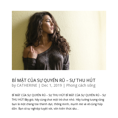
BÍ MẬT CỦA SỰ QUYẾN RŨ – SỰ THU HÚT
by
CATHERINE
|
Dec 1, 2019
|
Phong cách sống
BÍ MẬT CỦA SỰ QUYẾN RŨ – SỰ THU HÚT BÍ MẬT CỦA SỰ QUYẾN RŨ – SỰ
THU HÚT Bây giờ, hãy cùng chơi một trò chơi nhỏ. Hãy tưởng tượng rằng
bạn là một chàng trai thành đạt, thông minh, mạnh mẽ và vô cùng hấp
dẫn. Bạn có sự nghiệp tuyệt vời, vốn kiến thức sâu...