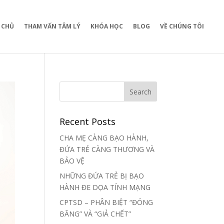
 CHỦ
THAM VẤN TÂM LÝ
KHÓA HỌC
BLOG
VỀ CHÚNG TÔI
Recent Posts
CHA MẸ CÀNG BẠO HÀNH,
ĐỨA TRẺ CÀNG THƯƠNG VÀ
BẢO VỆ
NHỮNG ĐỨA TRẺ BỊ BẠO
HÀNH ĐE DỌA TÍNH MẠNG
CPTSD – PHÂN BIỆT “ĐÓNG
BĂNG” VÀ “GIẢ CHẾT”