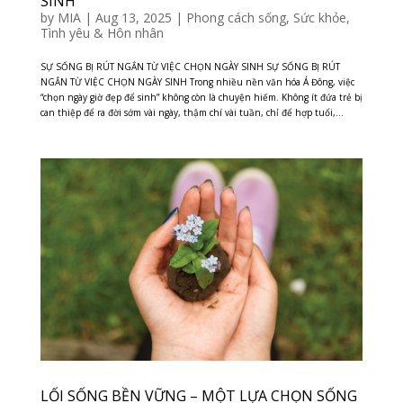
SINH
by
MIA
|
Aug 13, 2025
|
Phong cách sống
,
Sức khỏe
,
Tình yêu & Hôn nhân
SỰ SỐNG BỊ RÚT NGẮN TỪ VIỆC CHỌN NGÀY SINH SỰ SỐNG BỊ RÚT
NGẮN TỪ VIỆC CHỌN NGÀY SINH Trong nhiều nền văn hóa Á Đông, việc
“chọn ngày giờ đẹp để sinh” không còn là chuyện hiếm. Không ít đứa trẻ bị
can thiệp để ra đời sớm vài ngày, thậm chí vài tuần, chỉ để hợp tuổi,...
LỐI SỐNG BỀN VỮNG – MỘT LỰA CHỌN SỐNG