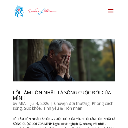
LỖI LẦM LỚN NHẤT LÀ SỐNG CUỘC ĐỜI CỦA
MÌNH
by
MIA
|
Jul 4, 2026
|
Chuyện đời thường
,
Phong cách
sống
,
Sức khỏe
,
Tình yêu & Hôn nhân
LỖI LẦM LỚN NHẤT LÀ SỐNG CUỘC ĐỜI CỦA MÌNH LỖI LẦM LỚN NHẤT LÀ
SỐNG CUỘC ĐỜI CỦA MÌNH Nghe có vẻ nghịch lý, nhưng với nhiều