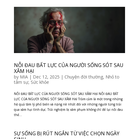
NỖI ĐAU BẤT LỰC CỦA NGƯỜI SỐNG SÓT SAU
XÂM HẠI
by
MIA
|
Dec 12, 2025
|
Chuyện đời thường
,
Nhỏ to
tâm sự
,
Sức khỏe
NỖI ĐAU BẤT LỰC CỦA NGƯỜI SỐNG SÓT SAU XÂM HẠI NỖI ĐAU BẤT
LỰC CỦA NGƯỜI SỐNG SÓT SAU XÂM HẠI Trầm cảm là một trong những
hệ quả tâm lý phổ biến và nặng nề nhất đối với những người từng trải
qua xâm hại tình dục. Trải nghiệm bị xâm phạm không chỉ để lại nỗi đau
thể...
SỰ SỐNG BỊ RÚT NGẮN TỪ VIỆC CHỌN NGÀY