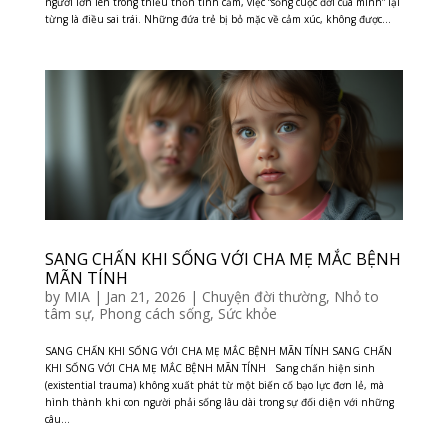
người lớn lên trong thiếu thốn tình cảm, việc “sống cuộc đời của mình” lại
từng là điều sai trái. Những đứa trẻ bị bỏ mặc về cảm xúc, không được...
SANG CHẤN KHI SỐNG VỚI CHA MẸ MẮC BỆNH
MÃN TÍNH
by
MIA
|
Jan 21, 2026
|
Chuyện đời thường
,
Nhỏ to
tâm sự
,
Phong cách sống
,
Sức khỏe
SANG CHẤN KHI SỐNG VỚI CHA MẸ MẮC BỆNH MÃN TÍNH SANG CHẤN
KHI SỐNG VỚI CHA MẸ MẮC BỆNH MÃN TÍNH Sang chấn hiện sinh
(existential trauma) không xuất phát từ một biến cố bạo lực đơn lẻ, mà
hình thành khi con người phải sống lâu dài trong sự đối diện với những
câu...