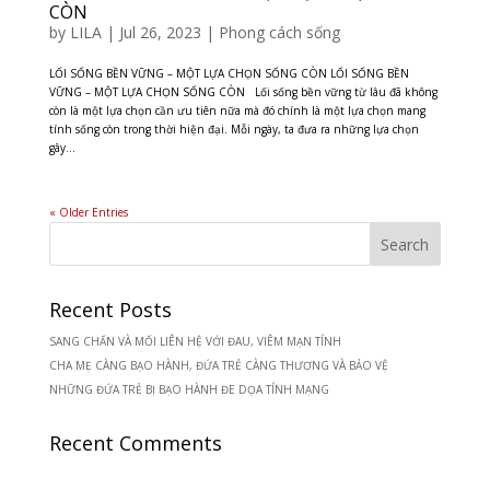
CÒN
by
LILA
|
Jul 26, 2023
|
Phong cách sống
LỐI SỐNG BỀN VỮNG – MỘT LỰA CHỌN SỐNG CÒN LỐI SỐNG BỀN
VỮNG – MỘT LỰA CHỌN SỐNG CÒN Lối sống bền vững từ lâu đã không
còn là một lựa chọn cần ưu tiên nữa mà đó chính là một lựa chọn mang
tính sống còn trong thời hiện đại. Mỗi ngày, ta đưa ra những lựa chọn
gây...
« Older Entries
Recent Posts
SANG CHẤN VÀ MỐI LIÊN HỆ VỚI ĐAU, VIÊM MẠN TÍNH
CHA MẸ CÀNG BẠO HÀNH, ĐỨA TRẺ CÀNG THƯƠNG VÀ BẢO VỆ
NHỮNG ĐỨA TRẺ BỊ BẠO HÀNH ĐE DỌA TÍNH MẠNG
Recent Comments