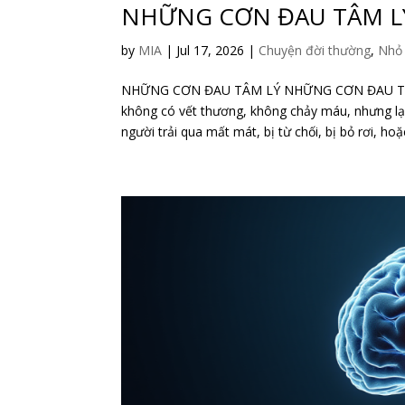
NHỮNG CƠN ĐAU TÂM L
by
MIA
|
Jul 17, 2026
|
Chuyện đời thường
,
Nhỏ 
NHỮNG CƠN ĐAU TÂM LÝ NHỮNG CƠN ĐAU TÂM LÝ
không có vết thương, không chảy máu, nhưng lại 
người trải qua mất mát, bị từ chối, bị bỏ rơi, hoặc