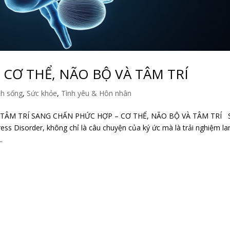
CƠ THỂ, NÃO BỘ VÀ TÂM TRÍ
ch sống
,
Sức khỏe
,
Tình yêu & Hôn nhân
 TÂM TRÍ SANG CHẤN PHỨC HỢP – CƠ THỂ, NÃO BỘ VÀ TÂM TRÍ 
ss Disorder, không chỉ là câu chuyện của ký ức mà là trải nghiệm la
.