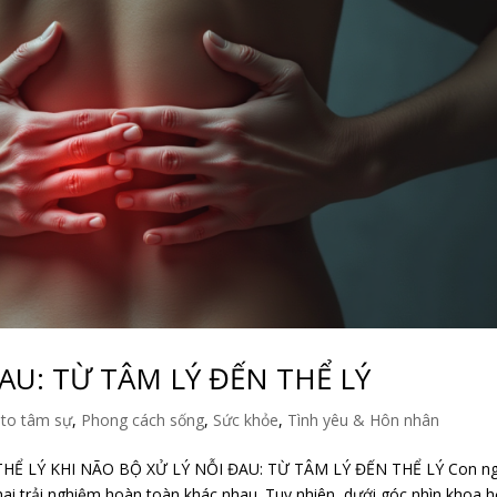
AU: TỪ TÂM LÝ ĐẾN THỂ LÝ
to tâm sự
,
Phong cách sống
,
Sức khỏe
,
Tình yêu & Hôn nhân
HỂ LÝ KHI NÃO BỘ XỬ LÝ NỖI ĐAU: TỪ TÂM LÝ ĐẾN THỂ LÝ Con n
hai trải nghiệm hoàn toàn khác nhau. Tuy nhiên, dưới góc nhìn khoa 