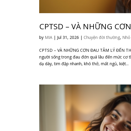
CPTSD – VÀ NHỮNG CƠN 
by
MIA
|
Jul 31, 2026
|
Chuyện đời thường
,
Nhỏ 
CPTSD – VÀ NHỮNG CƠN ĐAU TÂM LÝ ĐẾN TH
người sống trong đau đớn quá lâu đến mức cơ th
dạ dày, tim đập nhanh, khó thở, mất ngủ, kiệt...