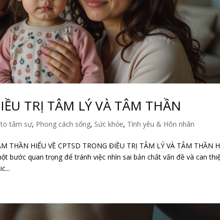
IỀU TRỊ TÂM LÝ VÀ TÂM THẦN
to tâm sự
,
Phong cách sống
,
Sức khỏe
,
Tình yêu & Hôn nhân
ÂM THẦN HIỂU VỀ CPTSD TRONG ĐIỀU TRỊ TÂM LÝ VÀ TÂM THẦN H
một bước quan trọng để tránh việc nhìn sai bản chất vấn đề và can thi
...