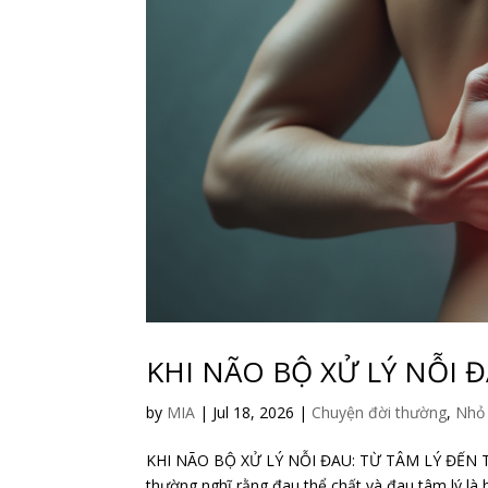
KHI NÃO BỘ XỬ LÝ NỖI Đ
by
MIA
|
Jul 18, 2026
|
Chuyện đời thường
,
Nhỏ 
KHI NÃO BỘ XỬ LÝ NỖI ĐAU: TỪ TÂM LÝ ĐẾN T
thường nghĩ rằng đau thể chất và đau tâm lý là 