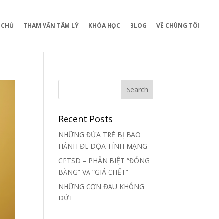
 CHỦ
THAM VẤN TÂM LÝ
KHÓA HỌC
BLOG
VỀ CHÚNG TÔI
Recent Posts
NHỮNG ĐỨA TRẺ BỊ BẠO
HÀNH ĐE DỌA TÍNH MẠNG
CPTSD – PHÂN BIỆT “ĐÓNG
BĂNG” VÀ “GIẢ CHẾT”
NHỮNG CƠN ĐAU KHÔNG
DỨT