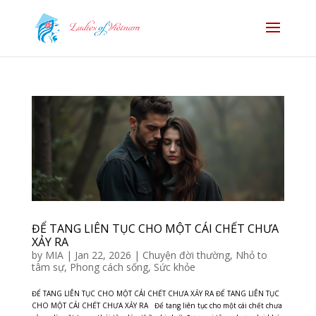
ĐỂ TANG LIÊN TỤC CHO MỘT CÁI CHẾT CHƯA
XẢY RA
by
MIA
|
Jan 22, 2026
|
Chuyện đời thường
,
Nhỏ to
tâm sự
,
Phong cách sống
,
Sức khỏe
ĐỂ TANG LIÊN TỤC CHO MỘT CÁI CHẾT CHƯA XẢY RA ĐỂ TANG LIÊN TỤC
CHO MỘT CÁI CHẾT CHƯA XẢY RA Để tang liên tục cho một cái chết chưa