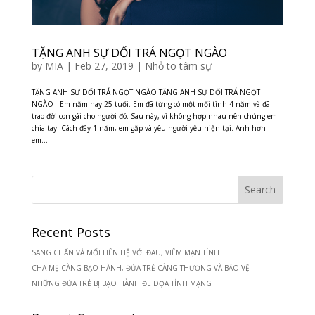
TẶNG ANH SỰ DỐI TRÁ NGỌT NGÀO
by
MIA
|
Feb 27, 2019
|
Nhỏ to tâm sự
TẶNG ANH SỰ DỐI TRÁ NGỌT NGÀO TẶNG ANH SỰ DỐI TRÁ NGỌT
NGÀO Em năm nay 25 tuổi. Em đã từng có một mối tình 4 năm và đã
trao đời con gái cho người đó. Sau này, vì không hợp nhau nên chúng em
chia tay. Cách đây 1 năm, em gặp và yêu người yêu hiện tại. Anh hơn
em...
Recent Posts
SANG CHẤN VÀ MỐI LIÊN HỆ VỚI ĐAU, VIÊM MẠN TÍNH
CHA MẸ CÀNG BẠO HÀNH, ĐỨA TRẺ CÀNG THƯƠNG VÀ BẢO VỆ
NHỮNG ĐỨA TRẺ BỊ BẠO HÀNH ĐE DỌA TÍNH MẠNG