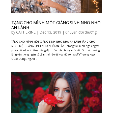
TẶNG CHO MÌNH MỘT GIÁNG SINH NHO NHỎ
AN LÀNH
by
CATHERINE
|
Dec 13, 2019
|
Chuyện đời thường
TẶNG CHO MÌNH MỘT GIÁNG SINH NHO NHỎ AN LÀNH TẶNG CHO
MÌNH MỘT GIÁNG SINH NHO NHỎ AN LÀNH “Lòng tụi mình nghiêng về
phía cuối năm Những mộng định còn nằm trong mùa cũ Lời nhớ thương
lặng yên trong ngăn tủ Làm thế nào để vừa đủ xôn xao?” (Trương Ngọc
Quốc Dũng). Người...