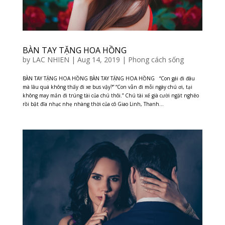
BÀN TAY TẶNG HOA HỒNG
by
LAC NHIEN
|
Aug 14, 2019
|
Phong cách sống
BÀN TAY TẶNG HOA HỒNG BÀN TAY TẶNG HOA HỒNG “Con gái đi đâu
mà lâu quá không thấy đi xe bus vậy?” “Con vẫn đi mỗi ngày chú ơi, tại
không may mắn đi trúng tài của chú thôi.” Chú tài xế già cười ngặt nghẽo
rồi bật đĩa nhạc nhẹ nhàng thời của cô Giao Linh, Thanh...