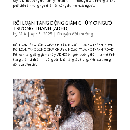
xảy ra là một trạng thái tâm lý – thần kinh ít được gọi tên, nhưng lại khá
phổ biến ở những người lớn lên cùng cha mẹ hoặc người...
RỐI LOẠN TĂNG ĐỘNG GIẢM CHÚ Ý Ở NGƯỜI
TRỬƠNG THÀNH (ADHD)
by
MIA
|
Apr 5, 2025
|
Chuyện đời thường
RỐI LOẠN TĂNG ĐỘNG GIẢM CHÚ Ý Ở NGƯỜI TRỬƠNG THÀNH (ADHD)
RỐI LOẠN TĂNG ĐỘNG GIẢM CHÚ Ý Ở NGƯỜI TRỬƠNG THÀNH (ADHD)
Rối loạn tăng động giảm chú ý (ADHD) ở người trưởng thành là một tình
trạng thần kinh ảnh hưởng đến khả năng tập trung, kiểm soát xung
động và điều tiết...