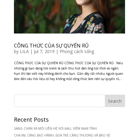
CÔNG THỨC CỦA SỰ QUYẾN RŨ
by
LILA
|
Jul 7, 2019
|
Phong cách sống
CÔNG THỨC CỦA SỰ QUYẾN RŨ CÔNG THỨC CỦA SỰ QUYẾN RŨ Nếu
những gì bạn đang tìm kiếm là cách thu hút đàn ông tức thời và ngắn
hạn thì bài viết này không dành cho bạn. Gần đây rất nhiều người quan
tâm đến câu hỏi liệu có hay không một công thức làm nên sự quyến rũ...
Recent Posts
SANG CHẤN VÀ MỐI LIÊN HỆ VỚI ĐAU, VIÊM MẠN TÍNH
CHA MẸ CÀNG BẠO HÀNH, ĐỨA TRẺ CÀNG THƯƠNG VÀ BẢO VỆ