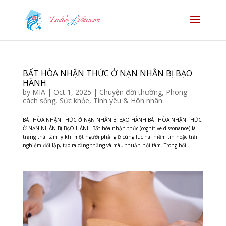
BẤT HÒA NHẬN THỨC Ở NẠN NHÂN BỊ BẠO
HÀNH
by
MIA
|
Oct 1, 2025
|
Chuyện đời thường
,
Phong
cách sống
,
Sức khỏe
,
Tình yêu & Hôn nhân
BẤT HÒA NHẬN THỨC Ở NẠN NHÂN BỊ BẠO HÀNH BẤT HÒA NHẬN THỨC
Ở NẠN NHÂN BỊ BẠO HÀNH Bất hòa nhận thức (cognitive dissonance) là
trạng thái tâm lý khi một người phải giữ cùng lúc hai niềm tin hoặc trải
nghiệm đối lập, tạo ra căng thẳng và mâu thuẫn nội tâm. Trong bối...