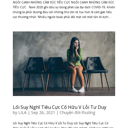
NGỒI CẠNH NHỮNG CẢM XÚC TIÊU CỰC NGỒI CẠNH NHỮNG CẢM XÚC
TIÊU CỰC Năm 2020 ghi dấu sự bùng phát của đại dịch COVID-19, khiến
chúng ta phải đương đầu với những thứ còn tệ hại hơn là cảm giác tiêu
cực thường nhật. Nhiều người buộc phải đối mặt với một tấn bi kịch...
Lối Suy Nghĩ Tiêu Cực Cố Hữu V Lỗi Tư Duy
by
LILA
|
Sep 26, 2021
|
Chuyện đời thường
Lối Suy Nghĩ Tiêu Cực Cố Hữu V Lỗi Tư Duy Lối Suy Nghĩ Tiêu Cực Cố
Hữu V Lỗi Tư Duy Làm chủ tư duy, thay đổi vận mệnh. Cách suy nghĩ của