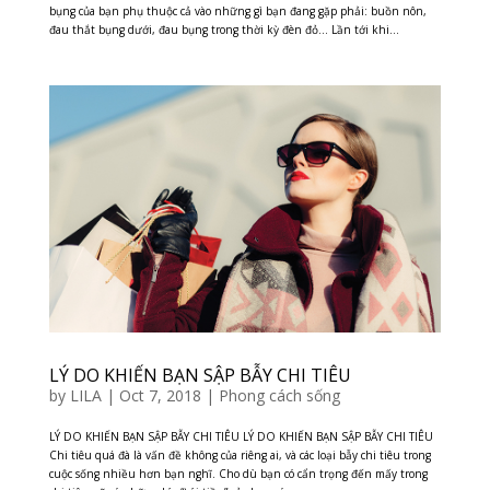
bụng của bạn phụ thuộc cả vào những gì bạn đang gặp phải: buồn nôn,
đau thắt bụng dưới, đau bụng trong thời kỳ đèn đỏ… Lần tới khi...
LÝ DO KHIẾN BẠN SẬP BẪY CHI TIÊU
by
LILA
|
Oct 7, 2018
|
Phong cách sống
LÝ DO KHIẾN BẠN SẬP BẪY CHI TIÊU LÝ DO KHIẾN BẠN SẬP BẪY CHI TIÊU
Chi tiêu quá đà là vấn đề không của riêng ai, và các loại bẫy chi tiêu trong
cuộc sống nhiều hơn bạn nghĩ. Cho dù bạn có cẩn trọng đến mấy trong