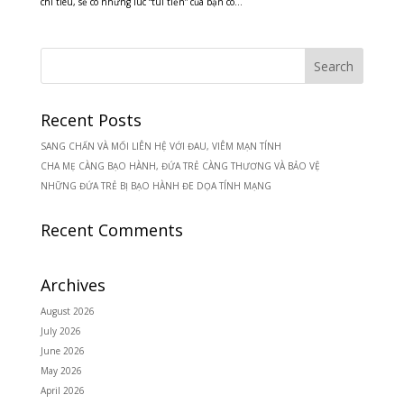
chi tiêu, sẽ có những lúc “túi tiền” của bạn có...
Recent Posts
SANG CHẤN VÀ MỐI LIÊN HỆ VỚI ĐAU, VIÊM MẠN TÍNH
CHA MẸ CÀNG BẠO HÀNH, ĐỨA TRẺ CÀNG THƯƠNG VÀ BẢO VỆ
NHỮNG ĐỨA TRẺ BỊ BẠO HÀNH ĐE DỌA TÍNH MẠNG
Recent Comments
Archives
August 2026
July 2026
June 2026
May 2026
April 2026