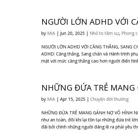
NGƯỜI LỚN ADHD VỚI 
by
MIA
|
Jun 20, 2025
|
Nhỏ to tâm sự
,
Phong c
NGƯỜI LỚN ADHD VỚI CĂNG THẲNG, SANG CH
ADHD: Căng thẳng, Sang chấn và Hành trình phục
mặt với mức căng thẳng cao hơn người điển hình v
NHỮNG ĐỨA TRẺ MANG 
by
MIA
|
Apr 15, 2025
|
Chuyện đời thường
NHỮNG ĐỨA TRẺ MANG GÁNH NỢ VÔ HÌNH NH
như an toàn, đôi khi lại tồn tại những đứa trẻ l
đãi bởi chính những người đáng lẽ ra phải yêu th