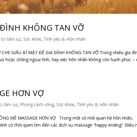
A ĐÌNH KHÔNG TAN VỠ
 to tâm sự
,
Sức khỏe
,
Tình yêu & Hôn nhân
CHE GIẤU BÍ MẬT ĐỂ GIA ĐÌNH KHÔNG TAN VỠ Trong nhiều gia đì
vợ hoặc chồng ngoại tình, hay việc hôn nhân không còn hạnh phúc – 
AGE HƠN VỢ
o tâm sự
,
Phong cách sống
,
Sức khỏe
,
Tình yêu & Hôn nhân
NG MÊ MASSAGE HƠN VỢ Trong một số mối quan hệ hôn nhân,
mình có thói quen tìm đến các dịch vụ massage “happy ending”. Điều 