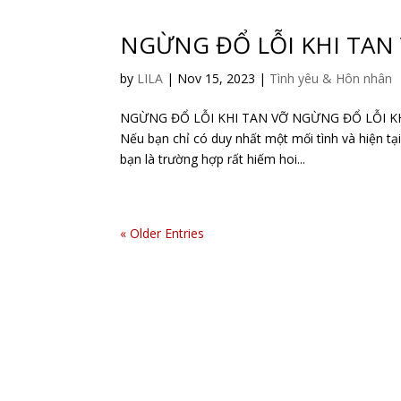
NGỪNG ĐỔ LỖI KHI TAN
by
LILA
|
Nov 15, 2023
|
Tình yêu & Hôn nhân
NGỪNG ĐỔ LỖI KHI TAN VỠ NGỪNG ĐỔ LỖI KHI TAN
Nếu bạn chỉ có duy nhất một mối tình và hiện tạ
bạn là trường hợp rất hiếm hoi...
« Older Entries