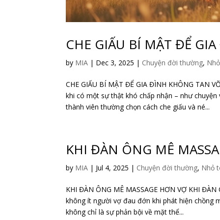
CHE GIẤU BÍ MẬT ĐỂ GI
by
MIA
|
Dec 3, 2025
|
Chuyện đời thường
,
Nhỏ
CHE GIẤU BÍ MẬT ĐỂ GIA ĐÌNH KHÔNG TAN VỠ 
khi có một sự thật khó chấp nhận – như chuyện 
thành viên thường chọn cách che giấu và né...
KHI ĐÀN ÔNG MÊ MASS
by
MIA
|
Jul 4, 2025
|
Chuyện đời thường
,
Nhỏ t
KHI ĐÀN ÔNG MÊ MASSAGE HƠN VỢ KHI ĐÀN Ô
không ít người vợ đau đớn khi phát hiện chồng 
không chỉ là sự phản bội về mặt thể...