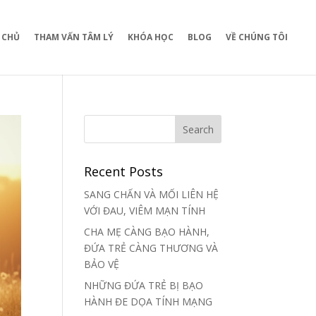
 CHỦ
THAM VẤN TÂM LÝ
KHÓA HỌC
BLOG
VỀ CHÚNG TÔI
Recent Posts
SANG CHẤN VÀ MỐI LIÊN HỆ
VỚI ĐAU, VIÊM MẠN TÍNH
CHA MẸ CÀNG BẠO HÀNH,
ĐỨA TRẺ CÀNG THƯƠNG VÀ
BẢO VỆ
NHỮNG ĐỨA TRẺ BỊ BẠO
HÀNH ĐE DỌA TÍNH MẠNG