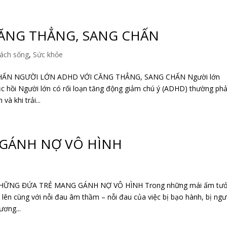
CĂNG THẲNG, SANG CHẤN
ách sống
,
Sức khỏe
ẤN NGƯỜI LỚN ADHD VỚI CĂNG THẲNG, SANG CHẤN Người lớn
 hồi Người lớn có rối loạn tăng động giảm chú ý (ADHD) thường phả
à khi trải...
GÁNH NỢ VÔ HÌNH
ỮNG ĐỨA TRẺ MANG GÁNH NỢ VÔ HÌNH Trong những mái ấm tư
ớn lên cùng với nỗi đau âm thầm – nỗi đau của việc bị bạo hành, bị ng
ương...