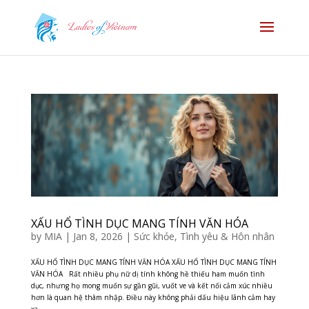
XẤU HỔ TÌNH DỤC MANG TÍNH VĂN HÓA
by
MIA
|
Jan 8, 2026
|
Sức khỏe
,
Tình yêu & Hôn nhân
XẤU HỔ TÌNH DỤC MANG TÍNH VĂN HÓA XẤU HỔ TÌNH DỤC MANG TÍNH
VĂN HÓA Rất nhiều phụ nữ dị tính không hề thiếu ham muốn tình
dục, nhưng họ mong muốn sự gần gũi, vuốt ve và kết nối cảm xúc nhiều
hơn là quan hệ thâm nhập. Điều này không phải dấu hiệu lãnh cảm hay