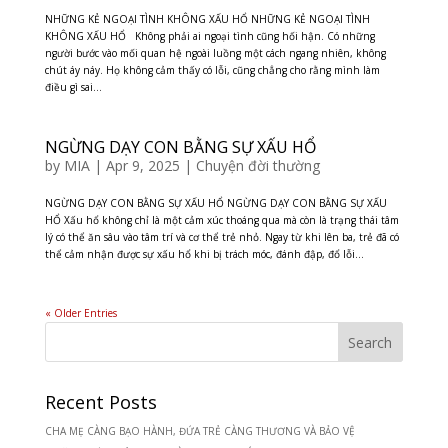
NHỮNG KẺ NGOẠI TÌNH KHÔNG XẤU HỔ NHỮNG KẺ NGOẠI TÌNH
KHÔNG XẤU HỔ Không phải ai ngoại tình cũng hối hận. Có những
người bước vào mối quan hệ ngoài luồng một cách ngang nhiên, không
chút áy náy. Họ không cảm thấy có lỗi, cũng chẳng cho rằng mình làm
điều gì sai...
NGỪNG DẠY CON BẰNG SỰ XẤU HỔ
by
MIA
|
Apr 9, 2025
|
Chuyện đời thường
NGỪNG DẠY CON BẰNG SỰ XẤU HỔ NGỪNG DẠY CON BẰNG SỰ XẤU
HỔ Xấu hổ không chỉ là một cảm xúc thoáng qua mà còn là trạng thái tâm
lý có thể ăn sâu vào tâm trí và cơ thể trẻ nhỏ. Ngay từ khi lên ba, trẻ đã có
thể cảm nhận được sự xấu hổ khi bị trách móc, đánh đập, đổ lỗi...
« Older Entries
Recent Posts
CHA MẸ CÀNG BẠO HÀNH, ĐỨA TRẺ CÀNG THƯƠNG VÀ BẢO VỆ