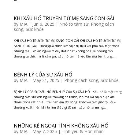
xa...
KHI XẤU HỔ TRUYỀN TỪ MẸ SANG CON GÁI
by
MIA
|
Jun 6, 2025
|
Nhỏ to tâm sự
,
Phong cách
sống
,
Sức khỏe
KHI XẤU HỔ TRUYỀN TỪ MẸ SANG CON GÁI KHI XẤU HỔ TRUYỀN TỪ MẸ
SANG CON GÁI Trong quá trình làm việc trị liệu với phụ nữ, một trong
những điều khiến người ta day dứt nhất không phải là những tổn
thương cụ thể, mà là cảm giác xấu hổ bám rễ vào tận sâu bên trong....
BỆNH LÝ CỦA SỰ XẤU HỔ
by
MIA
|
May 21, 2025
|
Phong cách sống
,
Sức khỏe
BỆNH LÝ CỦA SỰ XẤU HỔ BỆNH LÝ CỦA SỰ XẤU HỔ Xấu hổ là một trong
những cảm xúc con người thường né tránh, nhưng lại hiện diện âm
thầm trong rất nhiều trải nghiệm đời sống. Khác với cảm giác tội lỗi –
thường xuất hiện khi ta làm điều gì đó sai – xấu hổ lại mang...
NHỮNG KẺ NGOẠI TÌNH KHÔNG XẤU HỔ
by
MIA
|
May 7, 2025
|
Tình yêu & Hôn nhân